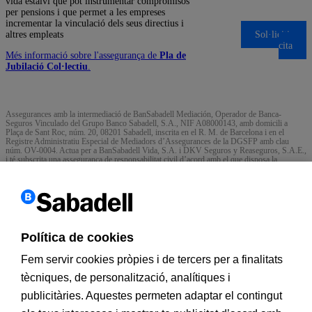
vida estalvi que pot instrumentar compromisos
per pensions i que permet a les empreses
incrementar la vinculació dels seus directius i
altres empleats
Sol·liciti una
cita
Més informació sobre l'assegurança de
Pla de
Jubilació Col·lectiu
.
Assegurances amb la intermediació de BanSabadell Mediación, Operador de Banca-
Seguros Vinculado del Grupo Banco Sabadell, S.A., NIF A08000143, amb domicili a
Plaça de Sant Roc, núm. 20, 08201 Sabadell, inscrita en el R. M. de Barcelona i en el
Registre Administratiu Especial de Mediadors d’Assegurances de la DGSFP amb clau
núm. OV-0004. Actua per a BanSabadell Vida, S.A. i DKV Seguros y Reaseguros, S.A.E.,
i té subscrita una assegurança de responsabilitat civil d’acord amb el que disposa la
normativa de distribució d’assegurances i reassegurances privades vigent en cada moment.
Pot consultar les entitats asseguradores amb les quals BanSabadell Mediación ha signat un
contracte d’agència d’assegurances a la web
www.bancosabadell.com/bsmediacion
.
En concret:
Protecció Vida Pimes i Protecció Vida Directius són assegurances de BanSabadell Vida,
S.A. de Seguros y Reaseguros, amb NIF A-08371908 i domicili al carrer Isabel Colbrand,
Política de cookies
22, 28050 Madrid. Inscrita en el R. M. de Madrid i en la DGSFP amb clau núm. C-0557.
Fem servir cookies pròpies i de tercers per a finalitats
Protecció Salut Pimes i Protecció Salut Premium són denominacions comercials que es
corresponen amb els productes que l’entitat DKV Seguros y Reaseguros, S.A.E.
tècniques, de personalització, analítiques i
comercialitza amb les marques DKV Integral i DKV Mundisalud, respectivament;
Protecció Subsidi Autònom és una denominació comercial que es correspon amb el
publicitàries. Aquestes permeten adaptar el contingut
producte que l’entitat DKV Seguros y Reaseguros, S.A.E. comercialitza amb la marca
DKV Renta. Les especificacions pròpies i les notes tècniques d’aquests productes consten