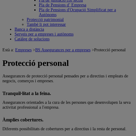
Pla de jubilació col·lectiu
Pla de Pensions d’ Empresa
Pla de Pensions d'Ocupació Simplificat per a
Autònoms
Protecció patrimonial
També li pot interessar
Banca a distància
Serveis per a empreses i autònoms
Catàleg de solucions
Està a:
Empreses
>
BS Assegurances per a empreses
>
Protecció personal
Protecció personal
Assegurances de protecció personal pensades per a directius i empleats de
negocis, comerços i empreses.
Tranquil·litat a la feina.
Assegurances orientades a la cura de les persones que desenvolupen la seva
activitat professional a l'empresa.
Àmplies cobertures.
Diferents possibilitats de cobertures per a directius i la resta de personal.