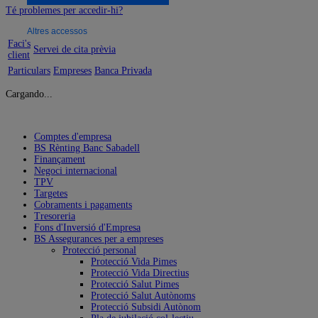
Té problemes per accedir-hi?
Altres accessos
Faci's
Servei de cita prèvia
client
Particulars
Empreses
Banca Privada
Cargando...
Comptes d'empresa
BS Rènting Banc Sabadell
Finançament
Negoci internacional
TPV
Targetes
Cobraments i pagaments
Tresoreria
Fons d'Inversió d'Empresa
BS Assegurances per a empreses
Protecció personal
Protecció Vida Pimes
Protecció Vida Directius
Protecció Salut Pimes
Protecció Salut Autònoms
Protecció Subsidi Autònom