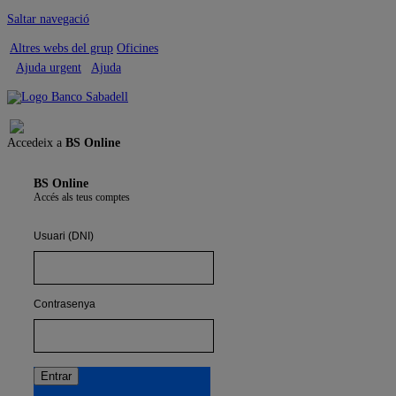
Saltar navegació
Altres webs del grup
Oficines
Ajuda urgent
Ajuda
Tancar sessió
Accedeix a
BS Online
BS Online
Accés als teus comptes
Usuari (DNI)
Contrasenya