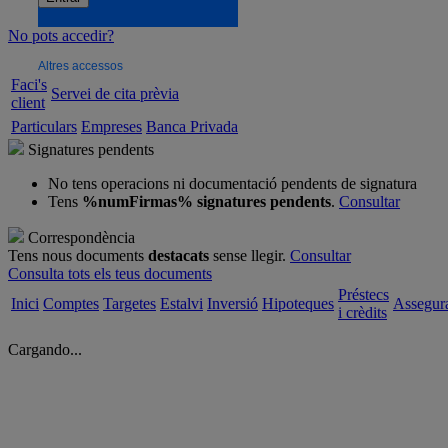
No pots accedir?
Altres accessos
Faci's
Servei de cita prèvia
client
Particulars
Empreses
Banca Privada
Signatures pendents
No tens operacions ni documentació pendents de signatura
Tens
%numFirmas% signatures pendents
.
Consultar
Correspondència
Tens nous documents
destacats
sense llegir.
Consultar
Consulta tots els teus documents
Préstecs
Inici
Comptes
Targetes
Estalvi
Inversió
Hipoteques
Assegur
i crèdits
Cargando...