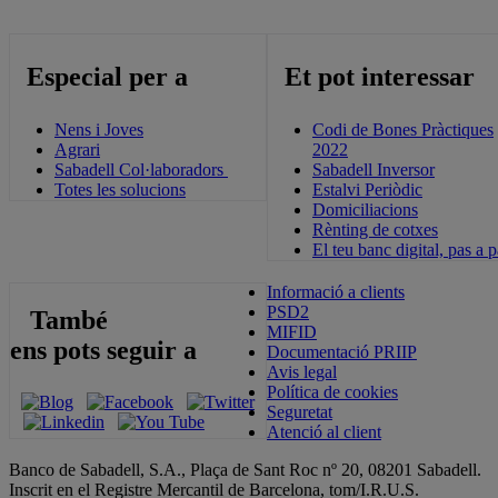
Especial per a
Et pot interessar
Nens i Joves
Codi de Bones Pràctiques
Agrari
2022
Sabadell Col·laboradors
Sabadell Inversor
Totes les solucions
Estalvi Periòdic
Domiciliacions
Rènting de cotxes
El teu banc digital, pas a 
Informació a clients
PSD2
També
MIFID
ens pots seguir a
Documentació PRIIP
Avis legal
Política de cookies
Seguretat
Atenció al client
Banco de Sabadell, S.A., Plaça de Sant Roc nº 20, 08201 Sabadell.
Inscrit en el Registre Mercantil de Barcelona, tom/I.R.U.S.