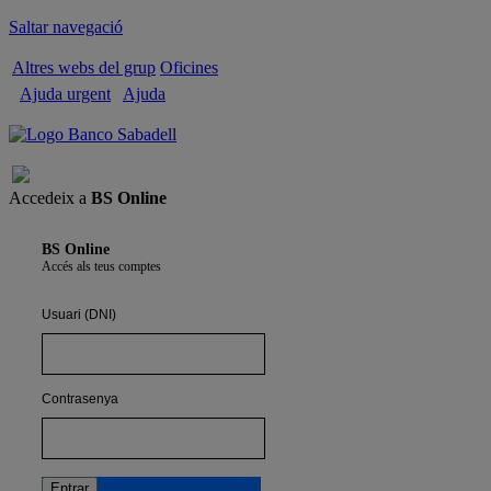
Saltar navegació
Altres webs del grup
Oficines
Ajuda urgent
Ajuda
Tancar sessió
Accedeix a
BS Online
BS Online
Accés als teus comptes
Usuari (DNI)
Contrasenya