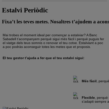
Estalvi Periòdic
Fixa’t les teves metes. Nosaltres t’ajudem a acons
Mai trobes el moment ideal per començar a estalviar? A Banc
Sabadell t’acompanyem perquè sigui més fàcil i perquè puguis fer
el viatge dels teus somnis o renovar el teu cotxe. Estalviant a poc
a poc podràs aconseguir totes les metes que et proposis.
El teu gestor t’ajuda a fer que el teu estalvi sigui:
Més fàcil
, perquè
Flexible
, perquè 
s’adapti sempre a 