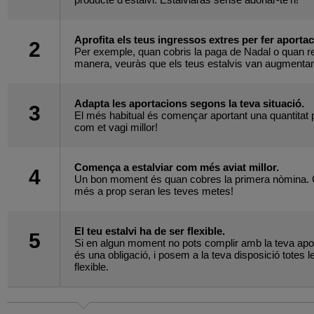
Aprofita els teus ingressos extres per fer aport
2
Per exemple, quan cobris la paga de Nadal o quan re
manera, veuràs que els teus estalvis van augmenta
Adapta les aportacions segons la teva situació.
3
El més habitual és començar aportant una quantitat 
com et vagi millor!
Comença a estalviar com més aviat millor.
4
Un bon moment és quan cobres la primera nòmina. C
més a prop seran les teves metes!
El teu estalvi ha de ser flexible.
5
Si en algun moment no pots complir amb la teva aporta
és una obligació, i posem a la teva disposició totes l
flexible.