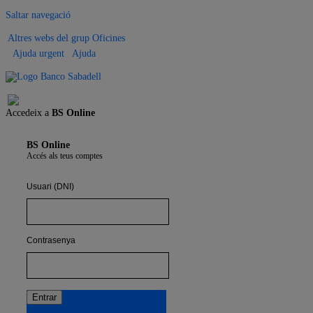
Saltar navegació
Altres webs del grup
Oficines
Ajuda urgent
Ajuda
Tancar sessió
Accedeix a
BS Online
BS Online
Accés als teus comptes
Usuari (DNI)
Contrasenya