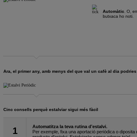
Automàtic
. O, e
butxaca ho noti.
Ara, el primer any, amb menys del que val un cafè al dia podries
Cinc consells perquè estalviar sigui més fàcil
Automatitza la teva rutina d’estalvi.
1
Per exemple, fixa una aportació periòdica o diposita 
producte d’estalvi. Estalviaràs sense adonar-te’n!