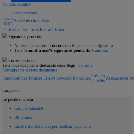
No pots accedir?
Altres accessos
Faci's
Servei de cita prèvia
client
Particulars
Empreses
Banca Privada
Signatures pendents
No tens operacions ni documentació pendents de signatura
Tens
%numFirmas% signatures pendents
.
Consultar
Correspondència
Tens nous documents
destacats
sense llegir.
Consultar
Consulta tots els teus documents
Préstecs
Inici
Comptes
Targetes
Estalvi
Inversió
Hipoteques
Assegurances
Rè
i crèdits
Cargando...
Le puede interesar...
Compte Sabadell
BS Online
Emetre transferències per realitzar pagaments