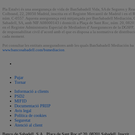
Pla Estalvi és una assegurança de vida de BanSabadell Vida, SA de Seguros y Rea
Colbrand, 22, 28050 Madrid, inscrita en el Registre Mercantil de Madrid i en el 
núm. C-0557. Aquesta assegurança està mitjançada per BanSabadell Mediación,
Sabadell, SA, amb NIF A08000143 i domicili a Plaça de Sant Roc, núm. 20, 08201 S
en el Registre Administratiu Especial de Mediadors d’Assegurances de la DGSFP,
de responsabilitat civil d’acord amb el que es disposa a la normativa de distribuc
cada moment.
Pot consultar les entitats asseguradores amb les quals BanSabadell Mediación ha 
www.bancosabadell.com/bsmediacion
.
Pujar
Tornar
Informació a clients
PSD2
MIFID
Documentació PRIIP
Avis legal
Política de cookies
Seguretat
Atenció al client
Banco de Sabadell, S.A., Plaça de Sant Roc nº 20, 08201 Sabadell. Inscrit