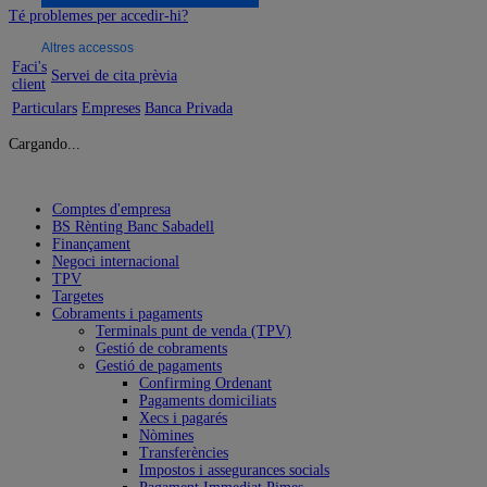
Té problemes per accedir-hi?
Altres accessos
Faci's
Servei de cita prèvia
client
Particulars
Empreses
Banca Privada
Cargando...
Comptes d'empresa
BS Rènting Banc Sabadell
Finançament
Negoci internacional
TPV
Targetes
Cobraments i pagaments
Terminals punt de venda (TPV)
Gestió de cobraments
Gestió de pagaments
Confirming Ordenant
Pagaments domiciliats
Xecs i pagarés
Nòmines
Transferències
Impostos i assegurances socials