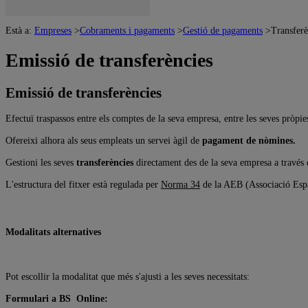
Està a:
Empreses
>
Cobraments i pagaments
>
Gestió de pagaments
>
Transferè
Emissió de transferències
Emissió de transferències
Efectuï traspassos entre els comptes de la seva empresa, entre les seves pròpie
Ofereixi alhora als seus empleats un servei àgil de
pagament de nòmines.
Gestioni les seves
transferències
directament des de la seva empresa a través
L'estructura del fitxer està regulada per
Norma 34
de la AEB (Associació Esp
Modalitats alternatives
Pot escollir la modalitat que més s'ajusti a les seves necessitats:
Formulari a BS Online: