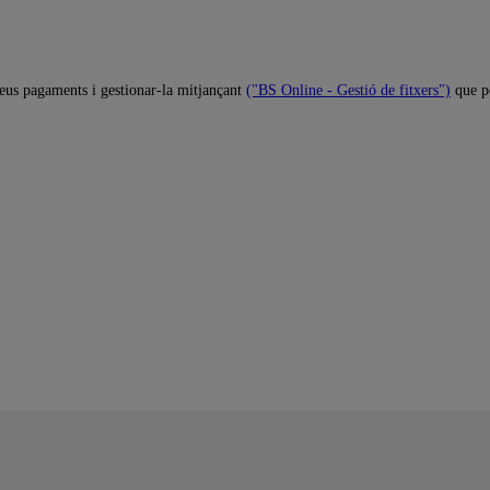
seus pagaments i gestionar-la mitjançant
("BS Online - Gestió de fitxers")
que p