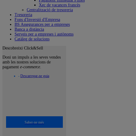
Pagament Immediat Pimes
Xec de vacances francès
Centralització de tresoreria
Tresoreria
Fons d'Inversió d'Empresa
BS Assegurances per a empreses
Banca a distància
Serveis per a empreses i autònoms
Catàleg de solucions
Descobreixi Click&Sell
Doni un impuls a les seves vendes
amb les nostres solucions de
pagament
e-commerce
.
-
Descarregar-ne guia
Saber-ne més