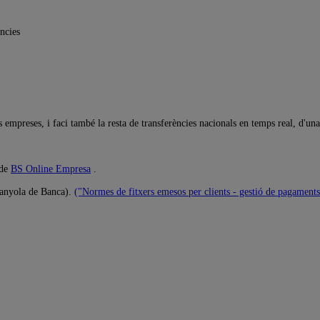
ncies
s empreses, i faci també la resta de transferències nacionals en temps real, d'un
 de
BS Online Empresa
.
anyola de Banca).
("Normes de fitxers emesos per clients - gestió de pagaments