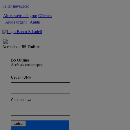
Saltar navegació
Altres webs del grup
Oficines
Ajuda urgent
Ajuda
Tancar sessió
Accedeix a
BS Online
BS Online
Accés als teus comptes
Usuari (DNI)
Contrasenya