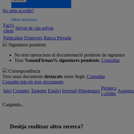
No pots accedir?
Altres accessos
Faci's
Servei de cita prèvia
client
Particulars
Empreses
Banca Privada
Signatures pendents
No tens operacions ni documentació pendents de signatura
Tens
%numFirmas% signatures pendents
.
Consultar
Correspondència
Tens nous documents
destacats
sense llegir.
Consultar
Consulta tots els teus documents
Préstecs
Inici
Comptes
Targetes
Estalvi
Inversió
Hipoteques
Assegur
i crèdits
Cargando...
Desitja realitzar altra recerca?