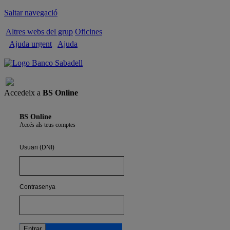
Saltar navegació
Altres webs del grup
Oficines
Ajuda urgent
Ajuda
Tancar sessió
Accedeix a
BS Online
BS Online
Accés als teus comptes
Usuari (DNI)
Contrasenya