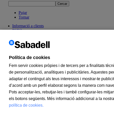
Pujar
Tornar
Informació a clients
PSD2
MIFID
Documentació PRIIP
Avis legal
Política de cookies
Seguretat
Política de cookies
Atenció al client
Fem servir cookies pròpies i de tercers per a finalitats tècn
Banco de Sabadell, S.A., Plaça de Sant Roc nº 20, 08201 Sabadell.
Inscrit en el Registre Mercantil de Barcelona, tom/I.R.U.S.
de personalització, analítiques i publicitàries. Aquestes p
1000152932861, foli 873, full B-1561., NIF A08000143. Entitat de
adaptar el contingut als teus interessos i mostrar-te publici
crèdit subjecte a la supervisió del Banco de España i inscrita en el
Registre administratiu especial amb el número 0081.
d’acord amb un perfil elaborat segons la manera com nav
Pots acceptar-les, rebutjar-les i també configurar-les mitja
Per a qualsevol consulta pots
contactar amb nosaltres
. Banco de
Sabadell, S.A.,
2026. Tots els drets reservats.
els botons següents. Més informació addicional a la nostr
política de cookies.