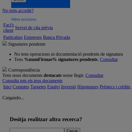
No pots accedir?
Altres accessos
Faci's
Servei de cita prèvia
client
Particulars
Empreses
Banca Privada
Signatures pendents
No tens operacions ni documentació pendents de signatura
Tens
%numFirmas% signatures pendents
.
Consultar
Correspondència
Tens nous documents
destacats
sense llegir.
Consultar
Consulta tots els teus documents
Inici
Comptes
Targetes
Estalvi
Inversió
Hipoteques
Préstecs i crèdits
Cargando...
Desitja realitzar altra recerca?