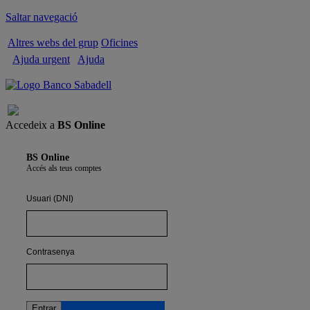
Saltar navegació
Altres webs del grup
Oficines
Ajuda urgent
Ajuda
Tancar sessió
Accedeix a
BS Online
BS Online
Accés als teus comptes
Usuari (DNI)
Contrasenya