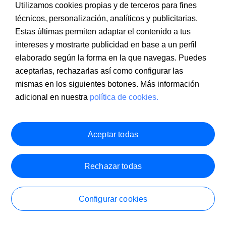
Utilizamos cookies propias y de terceros para fines
técnicos, personalización, analíticos y publicitarias.
Estas últimas permiten adaptar el contenido a tus
intereses y mostrarte publicidad en base a un perfil
Información a clientes
PSD2
Aviso legal
Política de cookies
MIFID
Documentación PRIIPS
Seguridad
Atención al cliente
elaborado según la forma en la que navegas. Puedes
aceptarlas, rechazarlas así como configurar las
mismas en los siguientes botones. Más información
adicional en nuestra
política de cookies.
Aceptar todas
Rechazar todas
Configurar cookies