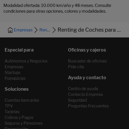
Modalidad ofertada: 10.000 km/año y 48 meses. Consulte
condiciones para otras opciones, colores y modalidades.
Renting de Coches para Empresas
Empresas
Renting
Autónomos y Negocios
Buscador de oficinas
Empresas
Pide cita
Startups
Franquicias
Centro de ayuda
Contacto Empresa
Cuentas bancarias
Seguridad
TPV
Preguntas Frecuentes
Tarjetas
Cobros y Pagos
Seguros y Pensiones
Financiación