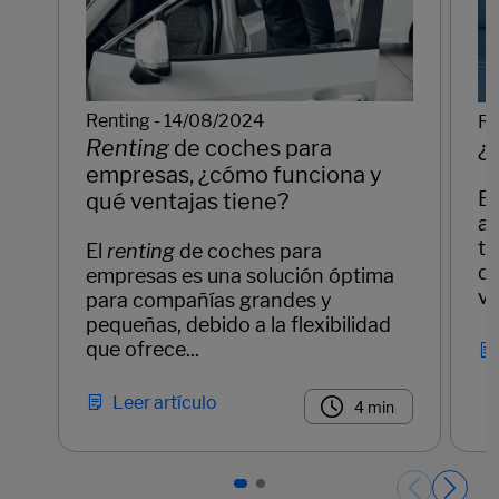
Renting - 14/08/2024
Re
Renting
de coches para
¿Q
empresas, ¿cómo funciona y
El
qué ventajas tiene?
a 
te
El
renting
de coches para
de
empresas es una solución óptima
ve
para compañías grandes y
pequeñas, debido a la flexibilidad
que ofrece...
Leer artículo
4 min
Páginas del carrusel. Página 1 de 2.