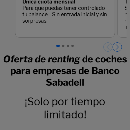
Única cuota mensual
To
Para que puedas tener controlado
Se
tu balance. Sin entrada inicial y sin
ma
sorpresas.
re
im
Páginas del carrusel. Página 1 de 4.
Oferta de renting
de coches
para empresas de Banco
Sabadell
¡Solo por tiempo
limitado!