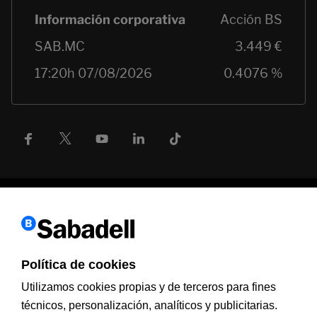
Política de cookies
Información a clientes
PSD2
Aviso legal
Política de cookies
MIFID
Documentación PRIIPS
Seguridad
Atención al cliente
Utilizamos cookies propias y de terceros para fines
técnicos, personalización, analíticos y publicitarias.