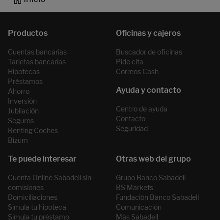
Cuentas bancarias
Buscador de oficinas
Tarjetas bancarias
Pide cita
Hipotecas
Correos Cash
Préstamos
Ahorro
Inversión
Centro de ayuda
Jubilación
Contacto
Seguros
Seguridad
Renting Coches
Bizum
Cuenta Online Sabadell sin
Grupo Banco Sabadell
comisiones
BS Markets
Domiciliaciones
Fundación Banco Sabadell
Simula tu hipoteca
Comunicación
Simula tu préstamo
Más Sabadell