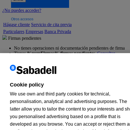
¿No puedes acceder?
Otros accesos
Hágase cliente
Servicio de cita previa
Particulares
Empresas
Banca Privada
Firmas pendientes
No tienes operaciones ni documentación pendientes de firma
Tienes
%numFirmas% firmas pendientes
.
Consultar
Correspondencia
Tienes nuevos documentos
destacados
sin leer.
Consultar
Consulta todos tus documentos
Préstamos
Inicio
Cuentas
Tarjetas
Ahorro
Inversión
Hipotecas
Segur
Cookie policy
y créditos
We use own and third party cookies for technical,
Cargando...
personalisation, analytical and advertising purposes. The
Está en:
Colectivos Profesionales
latter allow you to tailor the content to your interests and s
you personalised advertising based on a profile that is
developed as you browse. You can accept or reject them 