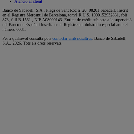
Atenció al client
Banco de Sabadell, S.A., Plaça de Sant Roc nº 20, 08201 Sabadell. Inscrit
en el Registre Mercantil de Barcelona, tom/I.R.U.S. 1000152932861, foli
873, full B-1561., NIF A08000143. Entitat de crèdit subjecte a la supervisió
del Banco de España i inscrita en el Registre administratiu especial amb el
número 0081.
Per a qualsevol consulta pots
contactar amb nosaltres
. Banco de Sabadell,
S.A.,
2026. Tots els drets reservats.