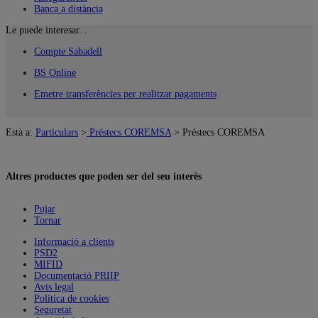
Banca a distància
Le puede interesar...
Compte Sabadell
BS Online
Emetre transferències per realitzar pagaments
Està a:
Particulars
>
Préstecs COREMSA
>
Préstecs COREMSA
Altres productes que poden ser del seu interès
Pujar
Tornar
Informació a clients
PSD2
MIFID
Documentació PRIIP
Avis legal
Política de cookies
Seguretat