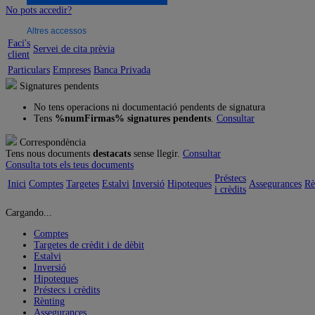
No pots accedir?
Altres accessos
Faci's
Servei de cita prèvia
client
Particulars
Empreses
Banca Privada
Signatures pendents
No tens operacions ni documentació pendents de signatura
Tens
%numFirmas% signatures pendents
.
Consultar
Correspondència
Tens nous documents
destacats
sense llegir.
Consultar
Consulta tots els teus documents
Préstecs
Inici
Comptes
Targetes
Estalvi
Inversió
Hipoteques
Assegurances
Rè
i crèdits
Cargando...
Comptes
Targetes de crèdit i de dèbit
Estalvi
Inversió
Hipoteques
Préstecs i crèdits
Rènting
Assegurances