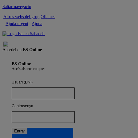
Saltar navegació
Altres webs del grup
Oficines
Ajuda urgent
Ajuda
Tancar sessió
Accedeix a
BS Online
BS Online
Accés als teus comptes
Usuari (DNI)
Contrasenya