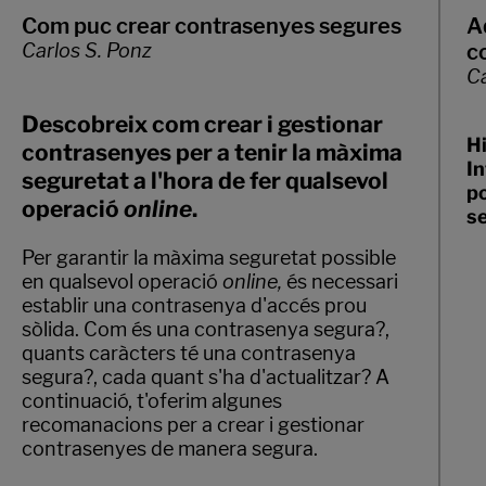
Com puc crear contrasenyes segures
A
Carlos S. Ponz
c
Ca
Descobreix com crear i gestionar
H
contrasenyes per a tenir la màxima
In
seguretat a l'hora de fer qualsevol
po
operació
online
.
s
Per garantir la màxima seguretat possible
en qualsevol operació
online,
és necessari
establir una contrasenya d'accés prou
sòlida. Com és una contrasenya segura?,
quants caràcters té una contrasenya
segura?, cada quant s'ha d'actualitzar? A
continuació, t'oferim algunes
recomanacions per a crear i gestionar
contrasenyes de manera segura.