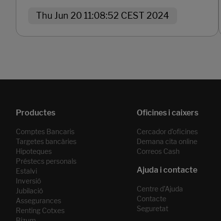
Thu Jun 20 11:08:52 CEST 2024
Comptes Bancaris
Cercador d’oficines
Targetes bancàries
Demana cita online
Hipoteques
Correos Cash
Préstecs personals
Estalvi
Inversió
Centre d’Ajuda
Jubilació
Contacte
Assegurances
Seguretat
Renting Cotxes
Bizum