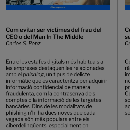
Com evitar ser víctimes del frau del
C
CEO o del Man In The Middle
s
Carlos S. Ponz
Ca
Entre les estafes digitals més habituals a
Co
les empreses destaquen les relacionades
rà
amb el
phishing
, un tipus de delicte
im
informàtic que es caracteritza per adquirir
no
informació confidencial de manera
pr
fraudulenta, com la contrasenya dels
Co
comptes o la informació de les targetes
so
bancàries. Dins de les modalitats de
ac
phishing n’hi ha dues noves que cada
se
vegada són més populars entre els
ciberdelinqüents, especialment en