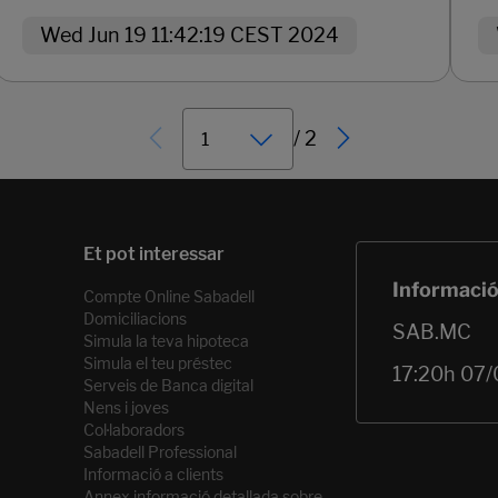
Wed Jun 19 11:42:19 CEST 2024
/ 2
Compte Online Sabadell
Domiciliacions
Simula la teva hipoteca
Simula el teu préstec
Serveis de Banca digital
Nens i joves
Col·laboradors
Sabadell Professional
Informació a clients
Annex informació detallada sobre