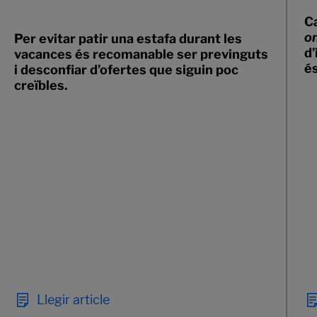
C
o
Per evitar patir una estafa durant les
d’
vacances és recomanable ser previnguts
és
i desconfiar d’ofertes que siguin poc
creïbles.
Llegir article