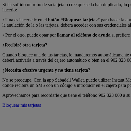
Si ha sufrido un robo de su tarjeta o cree que se la han duplicado,
lo 
hacerlo:
• Una es hacer clic en el
botón “Bloquear tarjetas”
para hacer la anu
la anulación de la o las tarjetas, deberá acceder con sus credenciales 
• Por el otro, puede optar por
llamar al teléfono de ayuda
si prefier
¿Recibiré otra tarjeta?
Cuando bloquee una de tus tarjetas, le mandaremos automáticamente una 
deberá activarla a través del cajero automático o bien en el 902 323 0
¿Necesita efectivo urgente y no tiene tarjeta?
No se preocupe. Con la app Sabadell Wallet, puede utilizar Instant Mon
donde recibirá un SMS con un código a introducir en el cajero para pod
Aprovechamos para recordarle que tiene el teléfono 902 323 000 a su d
Bloquear mis tarjetas