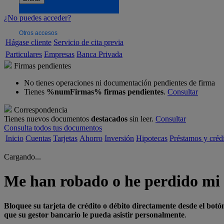
¿No puedes acceder?
Otros accesos
Hágase cliente
Servicio de cita previa
Particulares
Empresas
Banca Privada
Firmas pendientes
No tienes operaciones ni documentación pendientes de firma
Tienes
%numFirmas% firmas pendientes
.
Consultar
Correspondencia
Tienes nuevos documentos
destacados
sin leer.
Consultar
Consulta todos tus documentos
Inicio
Cuentas
Tarjetas
Ahorro
Inversión
Hipotecas
Préstamos y créd
Cargando...
Me han robado o he perdido mi t
Bloquee su tarjeta de crédito o débito directamente desde el bot
que su gestor bancario le pueda asistir personalmente
.