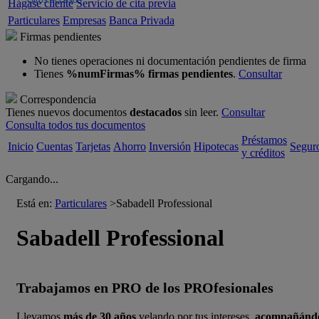
Otros accesos
Hágase cliente
Servicio de cita previa
Particulares
Empresas
Banca Privada
Firmas pendientes
No tienes operaciones ni documentación pendientes de firma
Tienes
%numFirmas% firmas pendientes
.
Consultar
Correspondencia
Tienes nuevos documentos
destacados
sin leer.
Consultar
Consulta todos tus documentos
Préstamos
Inicio
Cuentas
Tarjetas
Ahorro
Inversión
Hipotecas
Segur
y créditos
Cargando...
Está en:
Particulares
>
Sabadell Professional
Sabadell Professional
Trabajamos en PRO de los PROfesionales
Llevamos
más de 30 años
velando por tus intereses,
acompañánd