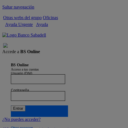
Saltar navegación
Otras webs del grupo
Oficinas
Ayuda Urgente
Ayuda
Cerrar sesión
Accede a
BS Online
BS Online
Acceso a tus cuentas
Usuario (DNI)
Contraseña
¿No puedes acceder?