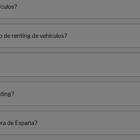
ículos?
o de renting de vehículos?
nting?
uera de España?