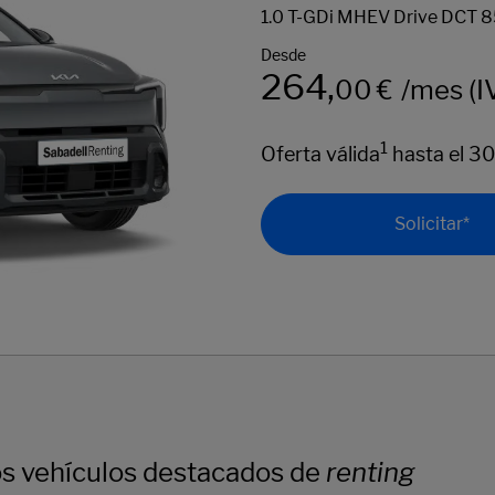
264
/mes (I
1
Oferta válida
hasta el 3
Solicitar*
s vehículos destacados de
renting