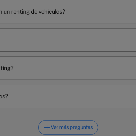
n un renting de vehículos?
nting?
los?