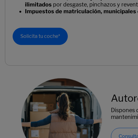
ilimitados
por desgaste, pinchazos y reven
Impuestos de matriculación, municipales 
Solicita tu coche*
Autor
Dispones d
mantenimie
Consulta