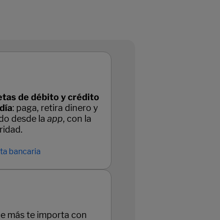
etas de débito y crédito
 día
: paga, retira dinero y
odo desde la
app
, con la
idad.
eta bancaria
ue más te importa con