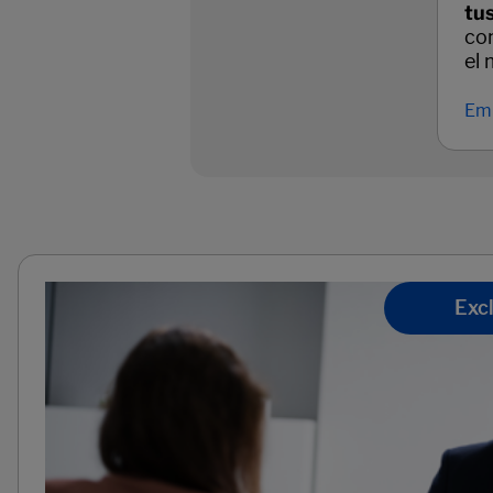
tu
con
el 
Emp
Excl