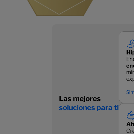
Hi
En
en
mi
ex
Sim
Las mejores
soluciones para ti
Ah
Cr