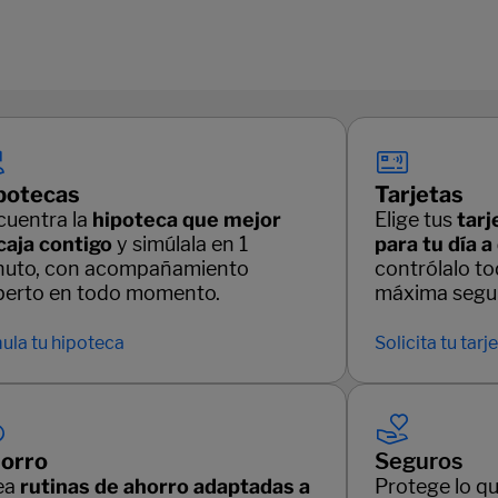
potecas
Tarjetas
cuentra la
hipoteca que mejor
Elige tus
tarj
caja contigo
y simúlala en 1
para tu día a
nuto, con acompañamiento
contrólalo t
perto en todo momento.
máxima segur
ula tu hipoteca
Solicita tu tarj
orro
Seguros
ea
rutinas de ahorro adaptadas a
Protege lo q