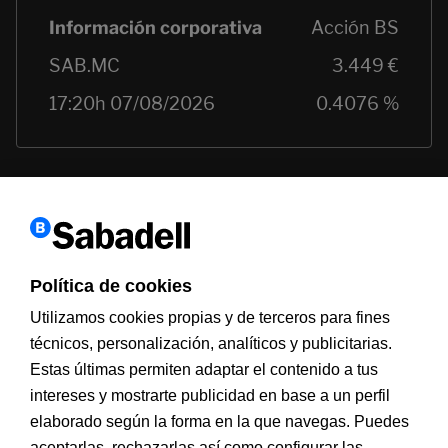
Política de cookies
Utilizamos cookies propias y de terceros para fines
técnicos, personalización, analíticos y publicitarias.
Estas últimas permiten adaptar el contenido a tus
Información a clientes
PSD2
Aviso legal
Política de cookies
MIFID
Documentación PRIIPS
Seguridad
Atención al cliente
intereses y mostrarte publicidad en base a un perfil
elaborado según la forma en la que navegas. Puedes
aceptarlas, rechazarlas así como configurar las