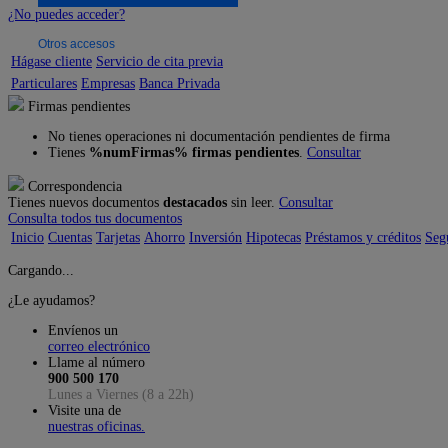
¿No puedes acceder?
Otros accesos
Hágase cliente
Servicio de cita previa
Particulares
Empresas
Banca Privada
Firmas pendientes
No tienes operaciones ni documentación pendientes de firma
Tienes
%numFirmas% firmas pendientes
.
Consultar
Correspondencia
Tienes nuevos documentos
destacados
sin leer.
Consultar
Consulta todos tus documentos
Inicio
Cuentas
Tarjetas
Ahorro
Inversión
Hipotecas
Préstamos y créditos
Seg
Cargando...
¿Le ayudamos?
Envíenos un
correo electrónico
Llame al número
900 500 170
Lunes a Viernes (8 a 22h)
Visite una de
nuestras oficinas.