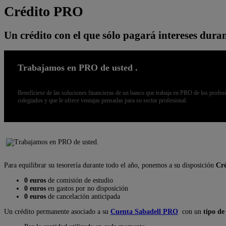
Crédito PRO
Un crédito con el que sólo pagará intereses duran
Trabajamos en PRO de usted .
Benefíciese de las soluciones financieras de un banco que trabaja en PRO de los profes
colegiados y que le ofrece ventajas pensadas para su sector profesional.
Para equilibrar su tesorería durante todo el año, ponemos a su disposición
Cr
0 euros
de comisión de estudio
0 euros
en gastos por no disposición
0 euros
de cancelación anticipada
Un crédito permanente asociado a su
Cuenta Sabadell PRO
con un
tipo de