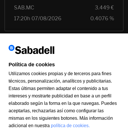
Política de cookies
Utilizamos cookies propias y de terceros para fines
técnicos, personalización, analíticos y publicitarias.
Estas últimas permiten adaptar el contenido a tus
Información a clientes
intereses y mostrarte publicidad en base a un perfil
PSD2
Aviso legal
Política de cookies
MIFID
Documentación PRIIPS
Seguridad
Atención al cliente
elaborado según la forma en la que navegas. Puedes
aceptarlas, rechazarlas así como configurar las
mismas en los siguientes botones. Más información
adicional en nuestra
política de cookies.