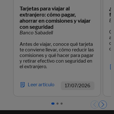
Tarjetas para viajar al
¿
extranjero: cómo pagar,
f
ahorrar en comisiones y viajar
Ba
con seguridad
C
Banco Sabadell
ay
cl
Antes de viajar, conoce qué tarjeta
di
te conviene llevar, cómo reducir las
comisiones y qué hacer para pagar
y retirar efectivo con seguridad en
el extranjero.
Leer artículo
17/07/2026
Páginas del carrusel. Página 1 de 3.