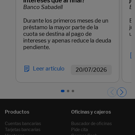
intereses que al final?
ju
Banco Sabadell
Ba
Durante los primeros meses de un
Em
préstamo la mayor parte de la
ju
cuota se destina al pago de
un
intereses y apenas reduce la deuda
pendiente.
Leer artículo
20/07/2026
Páginas del carrusel. Página 1 de 3.
Cuentas bancarias
Buscador de oficinas
Tarjetas bancarias
Pide cita