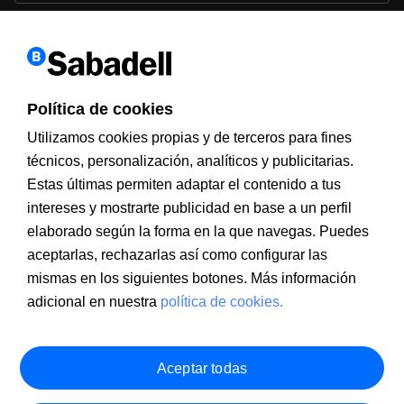
Política de cookies
Utilizamos cookies propias y de terceros para fines
técnicos, personalización, analíticos y publicitarias.
Estas últimas permiten adaptar el contenido a tus
intereses y mostrarte publicidad en base a un perfil
Información a clientes
PSD2
Aviso legal
Política de cookies
MIFID
Documentación PRIIPS
Seguridad
Atención al cliente
elaborado según la forma en la que navegas. Puedes
aceptarlas, rechazarlas así como configurar las
mismas en los siguientes botones. Más información
adicional en nuestra
política de cookies.
Aceptar todas