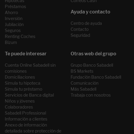
Hipotecas
Correos Cash
Préstamos
Ahorro
Inversión
Centro de ayuda
Jubilación
Contacto
Seguros
Seguridad
Renting Coches
Bizum
Cuenta Online Sabadell sin
Grupo Banco Sabadell
comisiones
BS Markets
Domiciliaciones
Fundación Banco Sabadell
Simula tu hipoteca
Comunicación
Simula tu préstamo
Más Sabadell
Servicios de Banca digital
Trabaja con nosotros
Niños y jóvenes
Colaboradores
Sabadell Professional
Información a clientes
Anexo de información
detallada sobre protección de