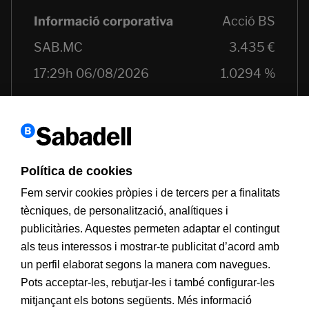
Política de cookies
Fem servir cookies pròpies i de tercers per a finalitats
tècniques, de personalització, analítiques i
publicitàries. Aquestes permeten adaptar el contingut
als teus interessos i mostrar-te publicitat d’acord amb
Informació a clients
PSD2
Avís legal
Política de cookies
un perfil elaborat segons la manera com navegues.
MIFID
Documentació PRIIPS
Seguretat
Atenció al client
Pots acceptar-les, rebutjar-les i també configurar-les
mitjançant els botons següents. Més informació