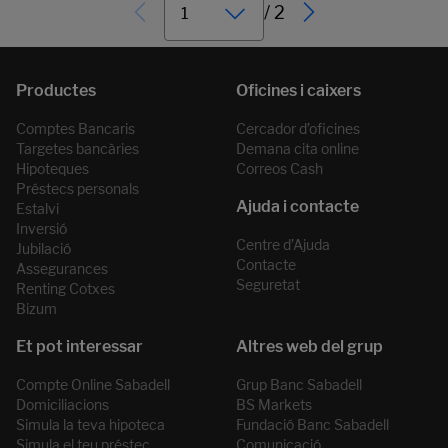
/ 2
Comptes Bancaris
Cercador d’oficines
Targetes bancàries
Demana cita online
Hipoteques
Correos Cash
Préstecs personals
Estalvi
Inversió
Centre d’Ajuda
Jubilació
Contacte
Assegurances
Seguretat
Renting Cotxes
Bizum
Compte Online Sabadell
Grup Banc Sabadell
Domiciliacions
BS Markets
Simula la teva hipoteca
Fundació Banc Sabadell
Simula el teu préstec
Comunicació