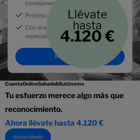
comisiones ni condiciones.
Llévate
Proceso 100 %
online
.
hasta
Con el apoyo de un gestor
4.120 €
especialista.
Hazte cliente
Cuenta
Online
Sabadell
Autónomo
Tu esfuerzo merece algo más que
reconocimiento.
Ahora llévate hasta 4.120 €
Hazte cliente