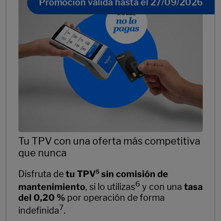
Promoción válida hasta el 27/09/2026
Tu TPV con una oferta más competitiva
que nunca
Disfruta de
tu TPV
5
sin comisión de
6
mantenimiento
, si lo utilizas
y con una
tasa
del 0,20 %
por operación de forma
7
indefinida
.