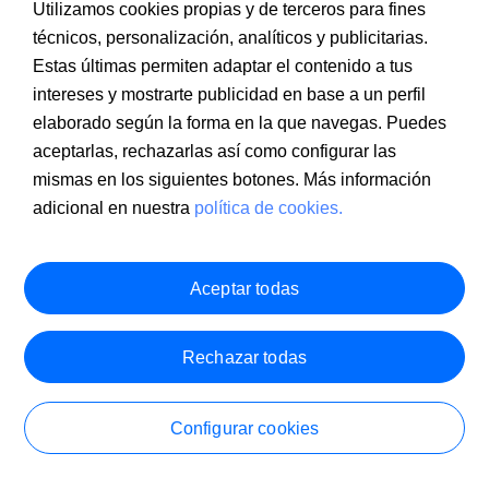
Utilizamos cookies propias y de terceros para fines
de móvil en el proceso de alta de la Cuenta
técnicos, personalización, analíticos y publicitarias.
Online Sabadell Autónomo
Estas últimas permiten adaptar el contenido a tus
intereses y mostrarte publicidad en base a un perfil
elaborado según la forma en la que navegas. Puedes
aceptarlas, rechazarlas así como configurar las
mismas en los siguientes botones. Más información
adicional en nuestra
política de cookies.
Aceptar todas
Condiciones legales
Rechazar todas
1. Cuenta Online Sabadell Autónomo: Sin comisiones de
administración ni de mantenimiento. Promoción válida para las
cuentas abiertas entre el 06/08/2026 y el 09/09/2026. Se
Abre tu cuenta para autónomos en 10 minutos.
remunerará el
2% TAE
hasta 100.000€ de saldo medio conjunto
Configurar cookies
de la Cuenta Online Sabadell Autónomo y de las Cuentas Ahorro
Hazte cliente
Sabadell de los titulares vinculados a la misma con finalidad