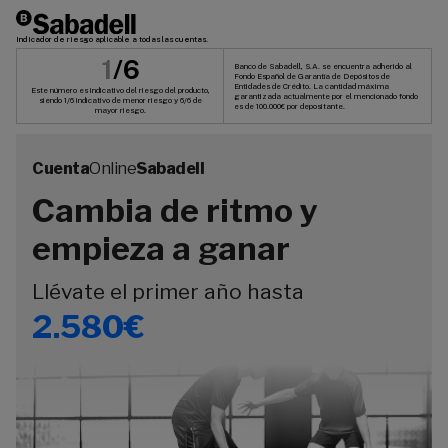
Indicador de riesgo aplicable a todas las cuentas.
1
/6
Banco de Sabadell, S.A. se encuentra adherido al
Fondo Español de Garantía de Depósitos de
Entidades de Crédito. La cantidad máxima
Este número es indicativo del riesgo del producto,
garantizada actualmente por el mencionado fondo
siendo 1/6 indicativo de menor riesgo y 6/6 de
es de 100.000€ por depositante.
mayor riesgo.
Cuenta
Online
Sabadell
Cambia de ritmo y
empieza a ganar
Llévate el primer año hasta
2.580€