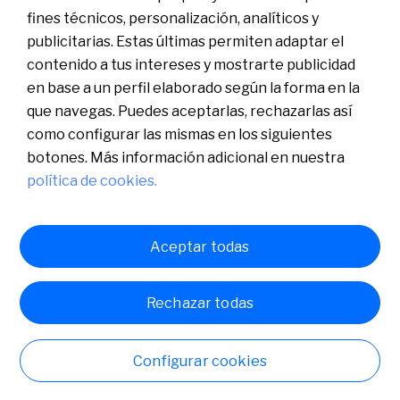
IRPF. Cada cliente debe cumplir con sus obligaciones
fines técnicos, personalización, analíticos y
fiscales.
publicitarias. Estas últimas permiten adaptar el
contenido a tus intereses y mostrarte publicidad
en base a un perfil elaborado según la forma en la
que navegas. Puedes aceptarlas, rechazarlas así
como configurar las mismas en los siguientes
Banco de Sabadell, S.A., Plaça de Sant Roc nº 20, 08201
botones. Más información adicional en nuestra
Sabadell. Inscrito en el Registro Mercantil de Barcelona,
política de cookies.
tomo/I.R.U.S. 1000152932861, folio 873, hoja B-1561. NIF
A08000143
Español
Català
English
Aceptar todas
Rechazar todas
PROMOCIÓN válida hasta el 09/09/2026
Exclusiva para nuevos clientes.
Configurar cookies
Hazte cliente