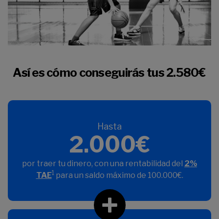
Así es cómo conseguirás tus 2.580€
Hasta
2.000€
por traer tu dinero, con una rentabilidad del
2%
1
TAE
para un saldo máximo de 100.000€.