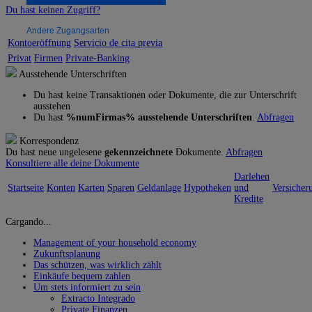
Du hast keinen Zugriff?
Andere Zugangsarten
Kontoeröffnung
Servicio de cita previa
Privat
Firmen
Private-Banking
Ausstehende Unterschriften
Du hast keine Transaktionen oder Dokumente, die zur Unterschrift
ausstehen
Du hast
%numFirmas% ausstehende Unterschriften
.
Abfragen
Korrespondenz
Du hast neue ungelesene
gekennzeichnete
Dokumente.
Abfragen
Konsultiere alle deine Dokumente
Darlehen
Startseite
Konten
Karten
Sparen
Geldanlage
Hypotheken
und
Versicher
Kredite
Cargando...
Management of your household economy
Zukunftsplanung
Das schützen, was wirklich zählt
Einkäufe bequem zahlen
Um stets informiert zu sein
Extracto Integrado
Private Finanzen