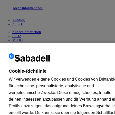
Mehr Informationen
Aufstieg
Zurück
Kundeninformation
PSD2
MIFID
Basisinformationsblatt PRIIPs
AGB
Cookie-Richtlinie
Sicherheit
Kundendienst - Beschwerdedienst
Banco de Sabadell, S.A., Plaça de Sant Roc nº 20, 08201 Sabadell.
Cookie-Richtlinie
Eingetragen ins Handelsregister von Barcelona, Band/I.R.U.S.
1000152932861, Blattseite 873, Blatt B-1561, Steuernummer A08000143.
Wir verwenden eigene Cookies und Cookies von Drittanbi
Banco de Sabadell unterliegt als Kreditinstitut der Aufsicht durch die
für technische, personalisierte, analytische und
spanische Zentralbank (Banco de España) und ist eingetragen im
werbetechnische Zwecke. Diese ermöglichen es, Inhalte
Sonderverwaltungsregister unter der Nummer 0081.
deinen Interessen anzupassen und dir Werbung anhand e
Wenn Sie Fragen haben, können Sie uns jederzeit
kontaktieren
. Banco de
Sabadell, S.A.,
2026. Alle Rechte vorbehalten.
Profils anzuzeigen, das aufgrund deines Browsingverhalt
erstellt wurde. Du kannst sie über die folgenden Schaltflä