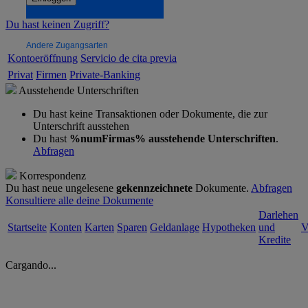
Du hast keinen Zugriff?
Andere Zugangsarten
Kontoeröffnung
Servicio de cita previa
Privat
Firmen
Private-Banking
Ausstehende Unterschriften
Du hast keine Transaktionen oder Dokumente, die zur
Unterschrift ausstehen
Du hast
%numFirmas% ausstehende Unterschriften
.
Abfragen
Korrespondenz
Du hast neue ungelesene
gekennzeichnete
Dokumente.
Abfragen
Konsultiere alle deine Dokumente
Darlehen
Startseite
Konten
Karten
Sparen
Geldanlage
Hypotheken
und
V
Kredite
Cargando...