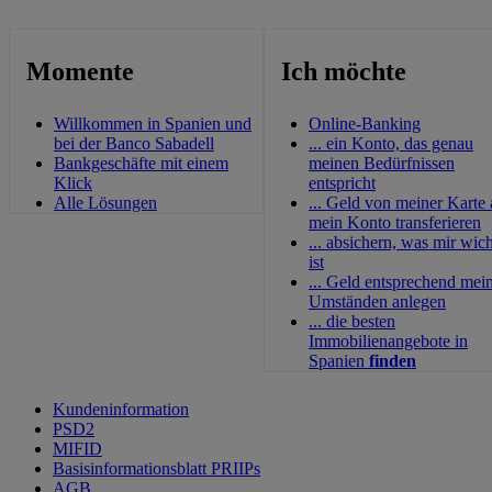
Momente
Ich möchte
Willkommen in Spanien und
Online-Banking
bei der Banco Sabadell
... ein Konto, das genau
Bankgeschäfte mit einem
meinen Bedürfnissen
Klick
entspricht
Alle Lösungen
... Geld von meiner Karte
mein Konto transferieren
... absichern, was mir wich
ist
... Geld entsprechend mei
Umständen anlegen
... die besten
Immobilienangebote in
Spanien
finden
Kundeninformation
PSD2
MIFID
Basisinformationsblatt PRIIPs
AGB