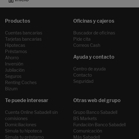
Cuentas bancarias
Buscador de oficinas
Tarjetas bancarias
Pide cita
Hipotecas
Correos Cash
Préstamos
Ahorro
Inversión
Centro de ayuda
Jubilación
Contacto
Seguros
Seguridad
Renting Coches
Bizum
Cuenta Online Sabadell sin
Grupo Banco Sabadell
comisiones
BS Markets
Domiciliaciones
Fundación Banco Sabadell
Simula tu hipoteca
Comunicación
Simula tu préstamo
Más Sabadell