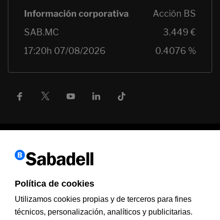
Política de cookies
Información a clientes
PSD2
Aviso legal
Política de cookies
MIFID
Documentación PRIIPS
Seguridad
Atención al cliente
Utilizamos cookies propias y de terceros para fines
técnicos, personalización, analíticos y publicitarias.