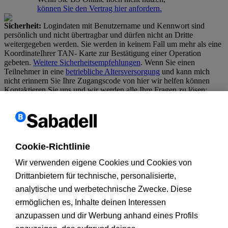
können Sie den Vertrag hier anfordern.
Sicherheit:
Logindaten mit Benutzername und Kennwort sind
persönlich und nicht übertragbar und dürfen nicht an Dritte
weitergegeben werden. Sie werden in keinem Fall um mehr als eine
KoordinateIhrer TAN- Karte zur Bestätigung einer Operation
gebeten.
Weitere Sicherheitsempfehlungen
. Wenn Sie einen
Teilnehmer in eine
betriebliche Altersversorgung
und kann mich
nicht erinnern Sie Ihre Zugangscode von hier wir helfen können
Kontaktieren Sie uns und wir werden alle Ihre Fragen zu lösen:
Homebanking
Information
und
Anforderung von Leistungen
Cookie-Richtlinie
Per E-Mail
Wir verwenden eigene Cookies und Cookies von
Senden Sie uns eine
Drittanbietern für technische, personalisierte,
E-mail
analytische und werbetechnische Zwecke. Diese
Im twitter
ermöglichen es, Inhalte deinen Interessen
@Sabadell_Help
anzupassen und dir Werbung anhand eines Profils
Kundeninformation