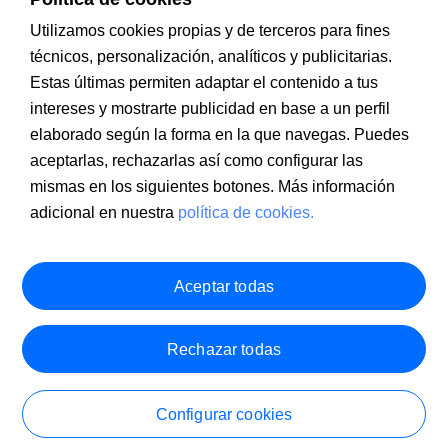
Utilizamos cookies propias y de terceros para fines
técnicos, personalización, analíticos y publicitarias.
Estas últimas permiten adaptar el contenido a tus
Información a clientes
PSD2
Aviso legal
Política de cookies
intereses y mostrarte publicidad en base a un perfil
MIFID
Documentación PRIIPS
Seguridad
Atención al cliente
elaborado según la forma en la que navegas. Puedes
aceptarlas, rechazarlas así como configurar las
mismas en los siguientes botones. Más información
adicional en nuestra
política de cookies.
Aceptar todas
Rechazar todas
Configurar cookies