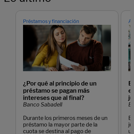
Préstamos y financiación
Ah
¿Por qué al principio de un
E
préstamo se pagan más
em
intereses que al final?
ju
Banco Sabadell
Ba
Durante los primeros meses de un
Em
préstamo la mayor parte de la
ju
cuota se destina al pago de
un