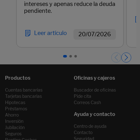
intereses y apenas reduce la deuda
pendiente.
Leer artículo
20/07/2026
Páginas del carrusel. Página 1 de 3.
Cuentas bancarias
Buscador de oficinas
Tarjetas bancarias
Pide cita
Hipotecas
Correos Cash
Préstamos
Ahorro
Inversión
Centro de ayuda
Jubilación
Contacto
Seguros
Seguridad
Renting Coches