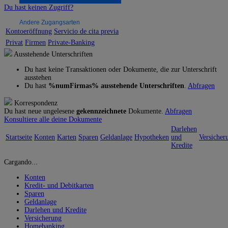
Du hast keinen Zugriff?
Andere Zugangsarten
Kontoeröffnung
Servicio de cita previa
Privat
Firmen
Private-Banking
Ausstehende Unterschriften
Du hast keine Transaktionen oder Dokumente, die zur Unterschrift
ausstehen
Du hast
%numFirmas% ausstehende Unterschriften
.
Abfragen
Korrespondenz
Du hast neue ungelesene
gekennzeichnete
Dokumente.
Abfragen
Konsultiere alle deine Dokumente
Darlehen
Startseite
Konten
Karten
Sparen
Geldanlage
Hypotheken
und
Versicher
Kredite
Cargando...
Konten
Kredit- und Debitkarten
Sparen
Geldanlage
Darlehen und Kredite
Versicherung
Homebanking