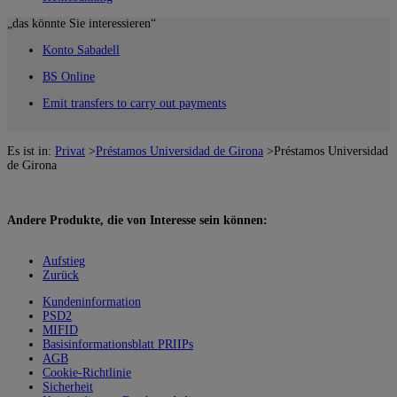
„das könnte Sie interessieren“
Konto Sabadell
BS Online
Emit transfers to carry out payments
Es ist in:
Privat
>
Préstamos Universidad de Girona
>
Préstamos Universidad
de Girona
Andere Produkte, die von Interesse sein können:
Aufstieg
Zurück
Kundeninformation
PSD2
MIFID
Basisinformationsblatt PRIIPs
AGB
Cookie-Richtlinie
Sicherheit