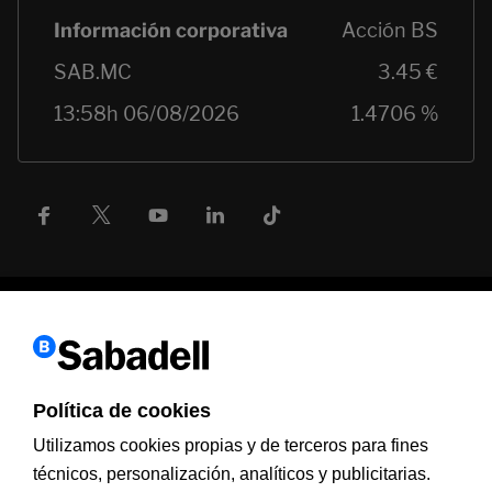
Política de cookies
Información a clientes
PSD2
Aviso legal
Política de cookies
MIFID
Documentación PRIIPS
Seguridad
Atención al cliente
Utilizamos cookies propias y de terceros para fines
técnicos, personalización, analíticos y publicitarias.