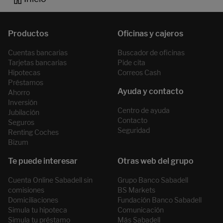
Cuentas bancarias
Buscador de oficinas
Tarjetas bancarias
Pide cita
Hipotecas
Correos Cash
Préstamos
Ahorro
Inversión
Centro de ayuda
Jubilación
Contacto
Seguros
Seguridad
Renting Coches
Bizum
Cuenta Online Sabadell sin
Grupo Banco Sabadell
comisiones
BS Markets
Domiciliaciones
Fundación Banco Sabadell
Simula tu hipoteca
Comunicación
Simula tu préstamo
Más Sabadell