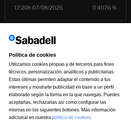
Política de cookies
Utilizamos cookies propias y de terceros para fines
técnicos, personalización, analíticos y publicitarias.
Estas últimas permiten adaptar el contenido a tus
Información a clientes
PSD2
Aviso legal
Política de cookies
intereses y mostrarte publicidad en base a un perfil
MIFID
Documentación PRIIPS
Seguridad
Atención al cliente
elaborado según la forma en la que navegas. Puedes
aceptarlas, rechazarlas así como configurar las
mismas en los siguientes botones. Más información
adicional en nuestra
política de cookies.