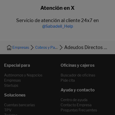
Atención en X
Servicio de atención al cliente 24x7 en
@Sabadell_Help
Adeudos Directos SEPA
Empresas
Cobros y Pagos
Autónomos y Negocios
Buscador de oficinas
Empresas
Pide cita
Startups
Centro de ayuda
Cuentas bancarias
Contacto Empresa
TPV
Preguntas Frecuentes