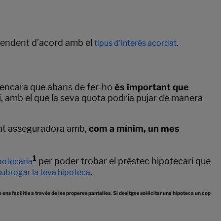
l pendent d’acord amb el
.
tipus d’interès acordat
, encara que abans de fer-ho
és important que
viï, amb el que la seva quota podria pujar de manera
itat asseguradora amb,
com a mínim, un mes
1
per poder trobar el préstec hipotecari que
potecària
.
subrogar la teva hipoteca
ens facilitis a través de les properes pantalles. Si desitges sol·licitar una hipoteca un cop