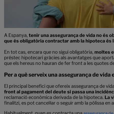
A Espanya,
tenir una assegurança de vida no és ob
que és obligatòria contractar amb la hipoteca és 
En tot cas, encara que no sigui obligatòria,
moltes e
préstec hipotecari gràcies als avantatges que aport
que els hereus no hauran de fer front a les quotes de
Per a què serveix una assegurança de vida 
El principal benefici que ofereix assegurança de vi
front al pagament del deute si passa una incidènc
reclamació econòmica derivada de la hipoteca.
La v
finalitzi, es pot cancel·lar o seguir amb la pòlissa en a
Habitualment, quan es contracta una
assegurança de 