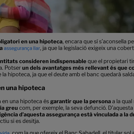
ligatori en una hipoteca
, encara que sí s’aconsella p
la
, ja que la legislació exigeix una cobe
assegurança llar
ntitats
consideren indispensable
que el propietari ti
a. Potser
un dels avantatges més rellevant és que cob
 la hipoteca, ja que el deute amb el banc quedarà salda
en una hipoteca
da en una hipoteca és
garantir que la persona
a la qual
ia greu
com, per exemple, la seva defunció. D’aquesta
igència d’aquesta assegurança està vinculada a la d
ctiu si es desitja.
, com la que ofereix el Banc Sabadell, el titular so
vida