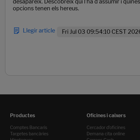
desapareix. Descobreix qui l'ha d'assumir i quine
opcions tenen els hereus.
Llegir article
Fri Jul 03 09:54:10 CEST 202
Páginas del carrusel. Pàgina 1 de 2.
Comptes Bancaris
Cercador d’oficines
Targetes bancàries
Demana cita online
Hipoteques
Correos Cash