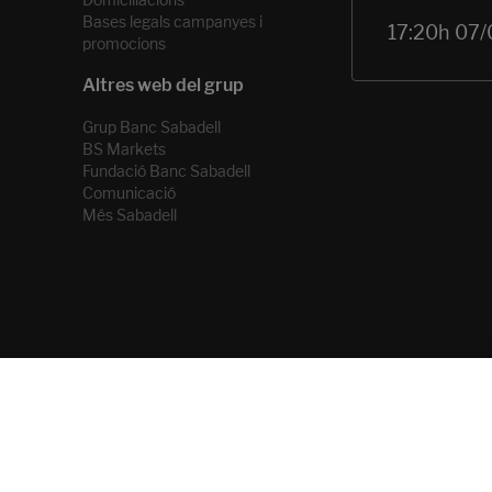
Bases legals campanyes i
promocions
Grup Banc Sabadell
BS Markets
Fundació Banc Sabadell
Comunicació
Més Sabadell