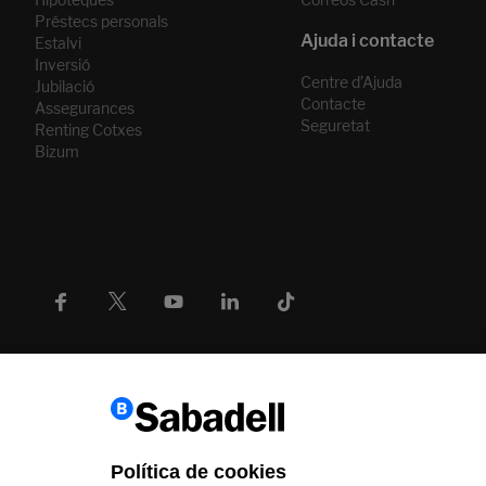
Préstecs personals
Estalvi
Inversió
Centre d’Ajuda
Jubilació
Contacte
Assegurances
Seguretat
Renting Cotxes
Bizum
Política de cookies