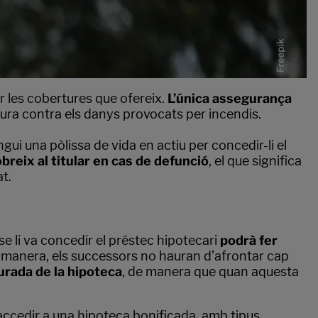
er les cobertures que ofereix.
L’única assegurança
rtura contra els danys provocats per incendis.
ngui una pòlissa de vida en actiu per concedir-li el
reix al titular en cas de defunció
, el que significa
t.
 se li va concedir el préstec hipotecari
podrà fer
 manera, els successors no hauran d’afrontar cap
urada de la hipoteca
, de manera que quan aquesta
l accedir a una hipoteca bonificada, amb tipus