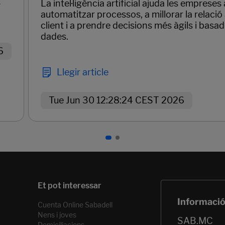
s
La intel·ligència artificial ajuda les empreses 
automatitzar processos, a millorar la relació
client i a prendre decisions més àgils i basa
dades.
6
Llegir article
Tue Jun 30 12:28:24 CEST 2026
Cuenta Online Sabadell
Nens i joves
Domiciliacions