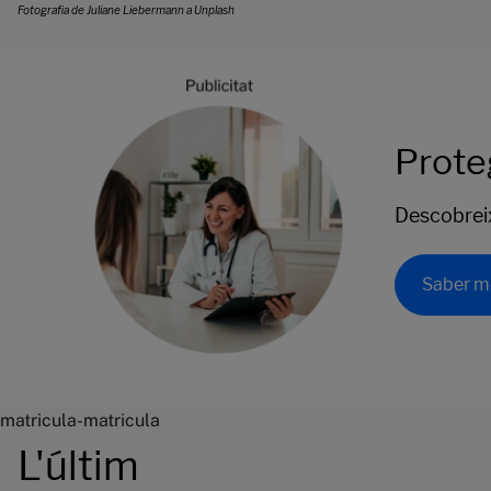
Fotografia de Juliane Liebermann a Unplash
Prote
Descobreix 
Saber m
matricula-matricula
L'últim