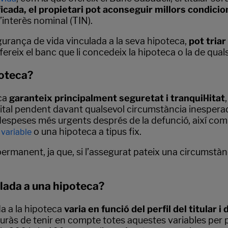
icada, el propietari pot aconseguir millors condicio
’interès nominal (TIN).
segurança de vida vinculada a la seva hipoteca,
pot tria
i ofereix el banc que li concedeix la hipoteca o la de qua
poteca?
ca
garanteix principalment seguretat i tranquil·litat
al pendent davant qualsevol circumstància inesperada. 
es despeses més urgents després de la defunció, així co
o una hipoteca a tipus fix.
 variable
permanent, ja que, si l’assegurat pateix una circumstàn
lada a una hipoteca?
a a la hipoteca
varia en funció del perfil del titular 
 hauràs de tenir en compte totes aquestes variables per