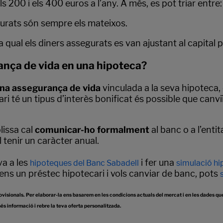
ls 200 i els 400 euros a l’any. A més, es pot triar entre:
gurats són sempre els mateixos.
a qual els diners assegurats es van ajustant al capita
ança de vida en una hipoteca?
una assegurança de vida
vinculada a la seva hipoteca
ecari té un tipus d’interès bonificat és possible que can
lissa cal
comunicar-ho formalment
al banc o a l’ent
l tenir un caràcter anual.
va a les
i fer una
hipoteques del Banc Sabadell
simulació hi
 tens un préstec hipotecari i vols canviar de banc, pots
ovisionals. Per elaborar-la ens basarem en les condicions actuals del mercat i en les dades que 
és informació i rebre la teva oferta personalitzada.