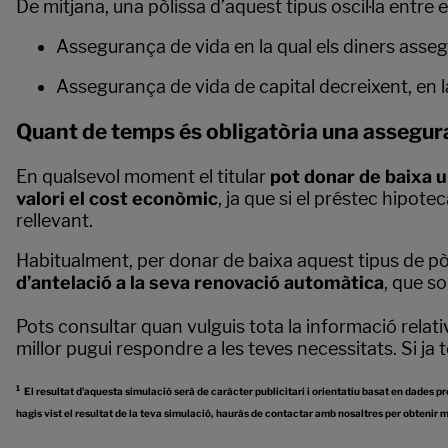
De mitjana, una pòlissa d’aquest tipus oscil·la entre e
Assegurança de vida en la qual els diners asse
Assegurança de vida de capital decreixent, en l
Quant de temps és obligatòria una assegur
En qualsevol moment el titular
pot donar de baixa 
valori el cost econòmic
, ja que si el préstec hipot
rellevant.
Habitualment, per donar de baixa aquest tipus de pò
d’antelació a la seva renovació automàtica
, que so
Pots consultar quan vulguis tota la informació relati
millor pugui respondre a les teves necessitats. Si ja
1
El resultat d’aquesta simulació serà de caràcter publicitari i orientatiu basat en dades pr
hagis vist el resultat de la teva simulació, hauràs de contactar amb nosaltres per obtenir m