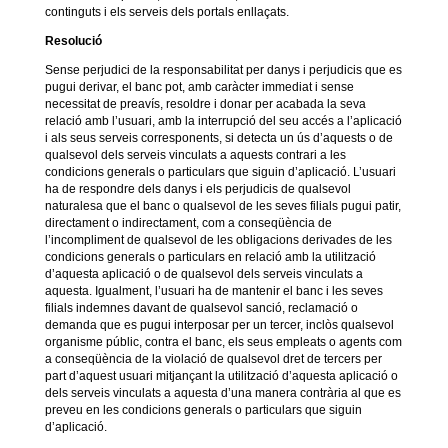
continguts i els serveis dels portals enllaçats.
Resolució
Sense perjudici de la responsabilitat per danys i perjudicis que es
pugui derivar, el banc pot, amb caràcter immediat i sense
necessitat de preavís, resoldre i donar per acabada la seva
relació amb l’usuari, amb la interrupció del seu accés a l’aplicació
i als seus serveis corresponents, si detecta un ús d’aquests o de
qualsevol dels serveis vinculats a aquests contrari a les
condicions generals o particulars que siguin d’aplicació. L’usuari
ha de respondre dels danys i els perjudicis de qualsevol
naturalesa que el banc o qualsevol de les seves filials pugui patir,
directament o indirectament, com a conseqüència de
l’incompliment de qualsevol de les obligacions derivades de les
condicions generals o particulars en relació amb la utilització
d’aquesta aplicació o de qualsevol dels serveis vinculats a
aquesta. Igualment, l’usuari ha de mantenir el banc i les seves
filials indemnes davant de qualsevol sanció, reclamació o
demanda que es pugui interposar per un tercer, inclòs qualsevol
organisme públic, contra el banc, els seus empleats o agents com
a conseqüència de la violació de qualsevol dret de tercers per
part d’aquest usuari mitjançant la utilització d’aquesta aplicació o
dels serveis vinculats a aquesta d’una manera contrària al que es
preveu en les condicions generals o particulars que siguin
d’aplicació.