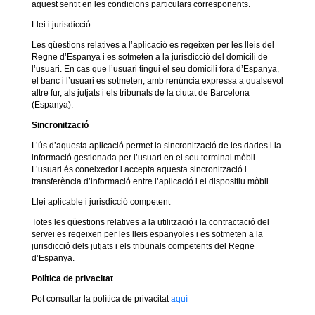
aquest sentit en les condicions particulars corresponents.
Llei i jurisdicció.
Les qüestions relatives a l’aplicació es regeixen per les lleis del
Regne d’Espanya i es sotmeten a la jurisdicció del domicili de
l’usuari. En cas que l’usuari tingui el seu domicili fora d’Espanya,
el banc i l’usuari es sotmeten, amb renúncia expressa a qualsevol
altre fur, als jutjats i els tribunals de la ciutat de Barcelona
(Espanya).
Sincronització
L’ús d’aquesta aplicació permet la sincronització de les dades i la
informació gestionada per l’usuari en el seu terminal mòbil.
L’usuari és coneixedor i accepta aquesta sincronització i
transferència d’informació entre l’aplicació i el dispositiu mòbil.
Llei aplicable i jurisdicció competent
Totes les qüestions relatives a la utilització i la contractació del
servei es regeixen per les lleis espanyoles i es sotmeten a la
jurisdicció dels jutjats i els tribunals competents del Regne
d’Espanya.
Política de privacitat
Pot consultar la política de privacitat
aquí