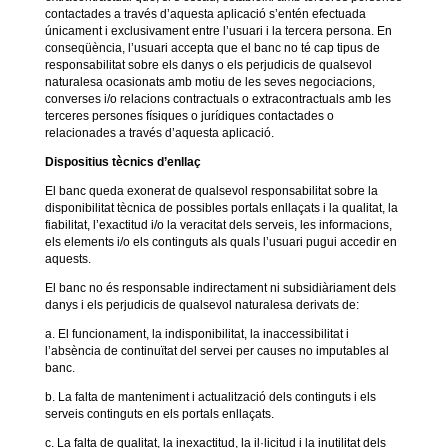
contactades a través d’aquesta aplicació s’entén efectuada
únicament i exclusivament entre l’usuari i la tercera persona. En
conseqüència, l’usuari accepta que el banc no té cap tipus de
responsabilitat sobre els danys o els perjudicis de qualsevol
naturalesa ocasionats amb motiu de les seves negociacions,
converses i/o relacions contractuals o extracontractuals amb les
terceres persones físiques o jurídiques contactades o
relacionades a través d’aquesta aplicació.
Dispositius tècnics d’enllaç
El banc queda exonerat de qualsevol responsabilitat sobre la
disponibilitat tècnica de possibles portals enllaçats i la qualitat, la
fiabilitat, l’exactitud i/o la veracitat dels serveis, les informacions,
els elements i/o els continguts als quals l’usuari pugui accedir en
aquests.
El banc no és responsable indirectament ni subsidiàriament dels
danys i els perjudicis de qualsevol naturalesa derivats de:
a. El funcionament, la indisponibilitat, la inaccessibilitat i
l’absència de continuïtat del servei per causes no imputables al
banc.
b. La falta de manteniment i actualització dels continguts i els
serveis continguts en els portals enllaçats.
c. La falta de qualitat, la inexactitud, la il·licitud i la inutilitat dels