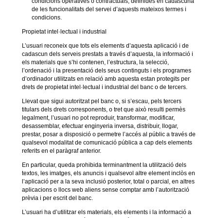
condicions operatives o contractuals, definides en cadascuna
de les funcionalitats del servei d’aquests mateixos termes i
condicions.
Propietat intel·lectual i industrial
L’usuari reconeix que tots els elements d’aquesta aplicació i de
cadascun dels serveis prestats a través d’aquesta, la informació i
els materials que s’hi contenen, l’estructura, la selecció,
l’ordenació i la presentació dels seus continguts i els programes
d’ordinador utilitzats en relació amb aquesta estan protegits per
drets de propietat intel·lectual i industrial del banc o de tercers.
Llevat que sigui autoritzat pel banc o, si s’escau, pels tercers
titulars dels drets corresponents, o tret que això resulti permès
legalment, l’usuari no pot reproduir, transformar, modificar,
desassemblar, efectuar enginyeria inversa, distribuir, llogar,
prestar, posar a disposició o permetre l’accés al públic a través de
qualsevol modalitat de comunicació pública a cap dels elements
referits en el paràgraf anterior.
En particular, queda prohibida terminantment la utilització dels
textos, les imatges, els anuncis i qualsevol altre element inclòs en
l’aplicació per a la seva inclusió posterior, total o parcial, en altres
aplicacions o llocs web aliens sense comptar amb l’autorització
prèvia i per escrit del banc.
L’usuari ha d’utilitzar els materials, els elements i la informació a