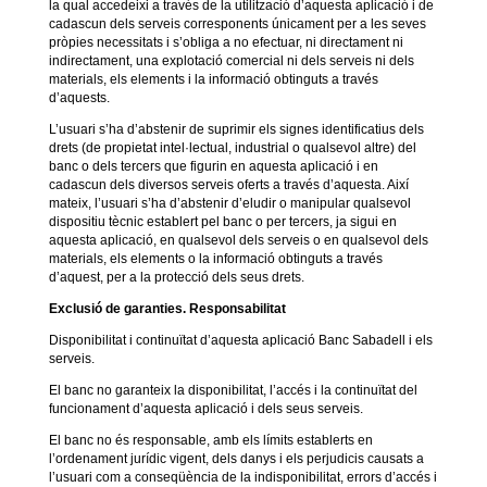
la qual accedeixi a través de la utilització d’aquesta aplicació i de
cadascun dels serveis corresponents únicament per a les seves
pròpies necessitats i s’obliga a no efectuar, ni directament ni
indirectament, una explotació comercial ni dels serveis ni dels
materials, els elements i la informació obtinguts a través
d’aquests.
L’usuari s’ha d’abstenir de suprimir els signes identificatius dels
drets (de propietat intel·lectual, industrial o qualsevol altre) del
banc o dels tercers que figurin en aquesta aplicació i en
cadascun dels diversos serveis oferts a través d’aquesta. Així
mateix, l’usuari s’ha d’abstenir d’eludir o manipular qualsevol
dispositiu tècnic establert pel banc o per tercers, ja sigui en
aquesta aplicació, en qualsevol dels serveis o en qualsevol dels
materials, els elements o la informació obtinguts a través
d’aquest, per a la protecció dels seus drets.
Exclusió de garanties. Responsabilitat
Disponibilitat i continuïtat d’aquesta aplicació Banc Sabadell i els
serveis.
El banc no garanteix la disponibilitat, l’accés i la continuïtat del
funcionament d’aquesta aplicació i dels seus serveis.
El banc no és responsable, amb els límits establerts en
l’ordenament jurídic vigent, dels danys i els perjudicis causats a
l’usuari com a conseqüència de la indisponibilitat, errors d’accés i