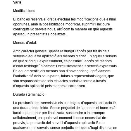
Varis
Modificacions.
El banc es reserva el dret a efectuar les modificacions que estimi
oportunes, amb la possibilitat de modificar, suprimir i incloure
continguts i/o serveis nous, així com la manera en què aquests
apareguin presentats i localitzats.
Menors d’edat.
Amb caràcter general, queda restringit l’accés per fer ús dels
serveis d’aquesta aplicació als menors d’edat. En aquells serveis
en què s’indiqui expressament, és possible l’accés de menors
d’edat restringit únicament i exclusivament als serveis expressats.
En aquest sentit, els menors han d’haver obtingut prèviament
l’autorització dels seus pares, tutors o representants legals, que
són responsables de tots els actes portats a terme a través
d’aquesta aplicació pels menors a càrrec seu.
Durada i terminació.
La prestació dels serveis i/o els continguts d’aquesta aplicació té
una durada indefinida. Sense perjudici de l’anterior, el banc està
facultat per donar per finalitzada, suspendre o interrompre
unilateralment, en qualsevol moment i sense necessitat de
preavís, la prestació del servei i d’aquesta aplicació i/o de
qualsevol dels serveis, sense perjudici del que s’hagi disposat en