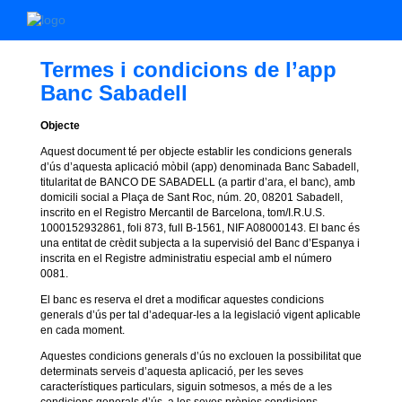
Termes i condicions de l’app
Banc Sabadell
Objecte
Aquest document té per objecte establir les condicions generals
d’ús d’aquesta aplicació mòbil (app) denominada Banc Sabadell,
titularitat de BANCO DE SABADELL (a partir d’ara, el banc), amb
domicili social a Plaça de Sant Roc, núm. 20, 08201 Sabadell,
inscrito en el Registro Mercantil de Barcelona, tom/I.R.U.S.
1000152932861, foli 873, full B-1561, NIF A08000143. El banc és
una entitat de crèdit subjecta a la supervisió del Banc d’Espanya i
inscrita en el Registre administratiu especial amb el número
0081.
El banc es reserva el dret a modificar aquestes condicions
generals d’ús per tal d’adequar-les a la legislació vigent aplicable
en cada moment.
Aquestes condicions generals d’ús no exclouen la possibilitat que
determinats serveis d’aquesta aplicació, per les seves
característiques particulars, siguin sotmesos, a més de a les