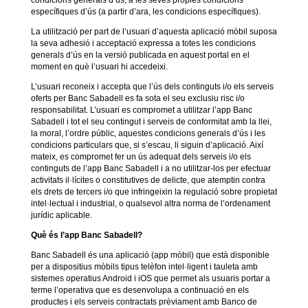
condicions generals d’ús, a les seves pròpies condicions
específiques d’ús (a partir d’ara, les condicions específiques).
La utilització per part de l’usuari d’aquesta aplicació mòbil suposa
la seva adhesió i acceptació expressa a totes les condicions
generals d’ús en la versió publicada en aquest portal en el
moment en què l’usuari hi accedeixi.
L’usuari reconeix i accepta que l’ús dels continguts i/o els serveis
oferts per Banc Sabadell es fa sota el seu exclusiu risc i/o
responsabilitat. L’usuari es compromet a utilitzar l’app Banc
Sabadell i tot el seu contingut i serveis de conformitat amb la llei,
la moral, l’ordre públic, aquestes condicions generals d’ús i les
condicions particulars que, si s’escau, li siguin d’aplicació. Així
mateix, es compromet fer un ús adequat dels serveis i/o els
continguts de l’app Banc Sabadell i a no utilitzar-los per efectuar
activitats il·lícites o constitutives de delicte, que atemptin contra
els drets de tercers i/o que infringeixin la regulació sobre propietat
intel·lectual i industrial, o qualsevol altra norma de l’ordenament
jurídic aplicable.
Què és l’app Banc Sabadell?
Banc Sabadell és una aplicació (app mòbil) que està disponible
per a dispositius mòbils tipus telèfon intel·ligent i tauleta amb
sistemes operatius Android i iOS que permet als usuaris portar a
terme l’operativa que es desenvolupa a continuació en els
productes i els serveis contractats prèviament amb Banco de