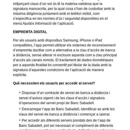
mitjançant claus d’un sol ús té la mateixa validesa que la
signatura manuscrita, per la qual cosa s’han de custodiar amb la
màxima diligència juntament amb el telèfon mòbil, com
s’especifica en les normes d’ús i seguretat disponibles en el
menú Ajustos Informació de l’aplicació.
EMPREMTA DIGITAL
Per als usuaris amb dispositius Samsung, iPhone o iPad
compatibles, l’app permet utilitzar els sistemes de reconeixement
d’empremta dactilar com a alternativa a la clau d’accés de banca
a distància, sense alterar ni excloure aquesta com a clau principal
d’accés als canals remots. El tractament de dades biomètriques
per a aquesta finalitat és consentit pel titular de la dada amb la
signatura d’aquestes condicions de l’aplicació de manera
explícita.
Què necessiten els usuaris per accedir al servei?
Disposar d’un contracte de servei de banca a distància i
servei d’avisos vigent i de les claus d’accés i signatura
d’operacions del servei propi de Banc Sabadell.
Descarregar l’app de Banc Sabadell, identificar-se amb les
claus del servei de banca a distància i començar a operar.
Per accedir als diferents serveis prestats des de l’app de
Banc Sabadell, pot ser necessari el compliment de diferents