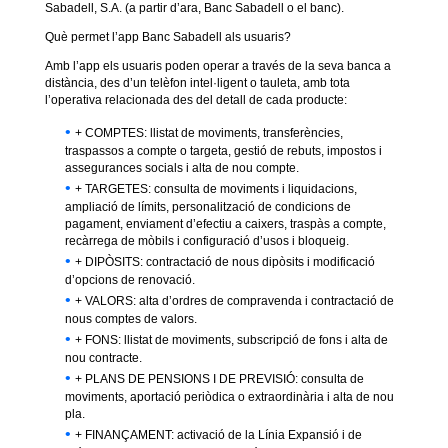
Sabadell, S.A. (a partir d’ara, Banc Sabadell o el banc).
Què permet l’app Banc Sabadell als usuaris?
Amb l’app els usuaris poden operar a través de la seva banca a
distància, des d’un telèfon intel·ligent o tauleta, amb tota
l’operativa relacionada des del detall de cada producte:
+ COMPTES: llistat de moviments, transferències,
traspassos a compte o targeta, gestió de rebuts, impostos i
assegurances socials i alta de nou compte.
+ TARGETES: consulta de moviments i liquidacions,
ampliació de límits, personalització de condicions de
pagament, enviament d’efectiu a caixers, traspàs a compte,
recàrrega de mòbils i configuració d’usos i bloqueig.
+ DIPÒSITS: contractació de nous dipòsits i modificació
d’opcions de renovació.
+ VALORS: alta d’ordres de compravenda i contractació de
nous comptes de valors.
+ FONS: llistat de moviments, subscripció de fons i alta de
nou contracte.
+ PLANS DE PENSIONS I DE PREVISIÓ: consulta de
moviments, aportació periòdica o extraordinària i alta de nou
pla.
+ FINANÇAMENT: activació de la Línia Expansió i de