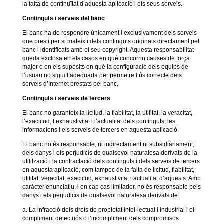
la falta de continuïtat d’aquesta aplicació i els seus serveis.
Continguts i serveis del banc
El banc ha de respondre únicament i exclusivament dels serveis
que presti per si mateix i dels continguts originats directament pel
banc i identificats amb el seu copyright. Aquesta responsabilitat
queda exclosa en els casos en què concorrin causes de força
major o en els supòsits en què la configuració dels equips de
l’usuari no sigui l’adequada per permetre l’ús correcte dels
serveis d’Internet prestats pel banc.
Continguts i serveis de tercers
El banc no garanteix la licitud, la fiabilitat, la utilitat, la veracitat,
l’exactitud, l’exhaustivitat i l’actualitat dels continguts, les
informacions i els serveis de tercers en aquesta aplicació.
El banc no és responsable, ni indirectament ni subsidiàriament,
dels danys i els perjudicis de qualsevol naturalesa derivats de la
utilització i la contractació dels continguts i dels serveis de tercers
en aquesta aplicació, com tampoc de la falta de licitud, fiabilitat,
utilitat, veracitat, exactitud, exhaustivitat i actualitat d’aquests. Amb
caràcter enunciatiu, i en cap cas limitador, no és responsable pels
danys i els perjudicis de qualsevol naturalesa derivats de:
a. La infracció dels drets de propietat intel·lectual i industrial i el
compliment defectuós o l’incompliment dels compromisos