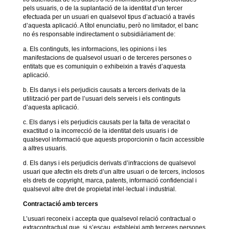
pels usuaris, o de la suplantació de la identitat d’un tercer
efectuada per un usuari en qualsevol tipus d’actuació a través
d’aquesta aplicació. A títol enunciatiu, però no limitador, el banc
no és responsable indirectament o subsidiàriament de:
a. Els continguts, les informacions, les opinions i les
manifestacions de qualsevol usuari o de terceres persones o
entitats que es comuniquin o exhibeixin a través d’aquesta
aplicació.
b. Els danys i els perjudicis causats a tercers derivats de la
utilització per part de l’usuari dels serveis i els continguts
d’aquesta aplicació.
c. Els danys i els perjudicis causats per la falta de veracitat o
exactitud o la incorrecció de la identitat dels usuaris i de
qualsevol informació que aquests proporcionin o facin accessible
a altres usuaris.
d. Els danys i els perjudicis derivats d’infraccions de qualsevol
usuari que afectin els drets d’un altre usuari o de tercers, inclosos
els drets de copyright, marca, patents, informació confidencial i
qualsevol altre dret de propietat intel·lectual i industrial.
Contractació amb tercers
L’usuari reconeix i accepta que qualsevol relació contractual o
extracontractual que, si s’escau, estableixi amb terceres persones