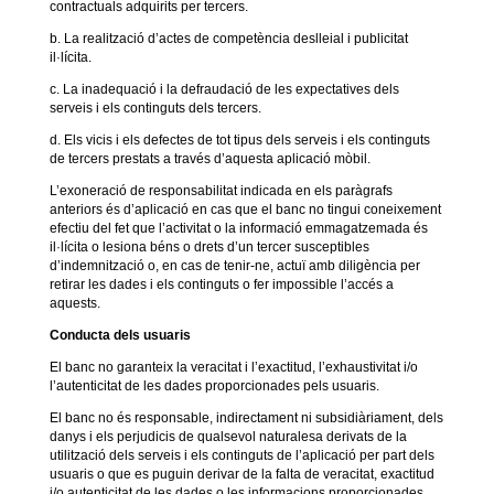
contractuals adquirits per tercers.
b. La realització d’actes de competència deslleial i publicitat
il·lícita.
c. La inadequació i la defraudació de les expectatives dels
serveis i els continguts dels tercers.
d. Els vicis i els defectes de tot tipus dels serveis i els continguts
de tercers prestats a través d’aquesta aplicació mòbil.
L’exoneració de responsabilitat indicada en els paràgrafs
anteriors és d’aplicació en cas que el banc no tingui coneixement
efectiu del fet que l’activitat o la informació emmagatzemada és
il·lícita o lesiona béns o drets d’un tercer susceptibles
d’indemnització o, en cas de tenir-ne, actuï amb diligència per
retirar les dades i els continguts o fer impossible l’accés a
aquests.
Conducta dels usuaris
El banc no garanteix la veracitat i l’exactitud, l’exhaustivitat i/o
l’autenticitat de les dades proporcionades pels usuaris.
El banc no és responsable, indirectament ni subsidiàriament, dels
danys i els perjudicis de qualsevol naturalesa derivats de la
utilització dels serveis i els continguts de l’aplicació per part dels
usuaris o que es puguin derivar de la falta de veracitat, exactitud
i/o autenticitat de les dades o les informacions proporcionades