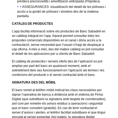
préstecs preconcedits i amortització anticipada d’hipoteca.
+ ASSEGURANCES: visualització del detall de les pòlisses i
accés a la gestió de pòlisses i sinistres des de la mateixa
pantalla.
CATÀLEG DE PRODUCTES
L’app facilita informació sobre els productes de Banc Sabadell en
un catàleg integrat en l’app. Aquest permet consultar totes les
propostes comercials disponibles en el canal i dóna accés a la
contractació, sense necessitat que l’usuari s’hagi de desplaçar a
cap oficina. A més a més, des del mateix catàleg es pot consultar
el detall de les aplicacions per a clients de Banc Sabadell.
El catàleg de productes i serveis oferts des de l’aplicació es pot
ampliar per part del banc en qualsevol moment, amb el
sotmetiment dels seu funcionament en l’aplicació als termes i les
condicions del producte o el servei contractat amb el banc.
SIGNATURA DES DEL MÒBIL
El banc remet al telèfon mòbil indicat les claus necessàries per
signar l’operativa de banca a distància amb el sistema de Firma
Digital (que substitueix la signatura amb targeta de coordenades),
així com per remetre els avisos relatius a operacions i seguretat
que el banc consideri (gratuïts). En cas de tenir contractat el
servei d’avisos i alertes, el telèfon facilitat substitueix el que tingui
vinculat al servei esmentat. Així mateix, la signatura digital