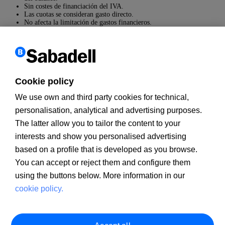
Sin costes de financiación del IVA.
Las cuotas se consideran gasto directo.
No afecta la limitación de gastos financieros.
Gasto totalmente planificado y controlado.
Características:
Proyecto "llave en mano" con posibilidad de incluir el 100% de la
inversión
Cookie policy
Plazo entre 24 y 84 meses
Sin comisiones de apertura, ni estudio
We use own and third party cookies for technical,
Con seguro de daños, en los elementos quelo requieran
Con posibilidad de incluir servicios (estudio, auditoría, instalación,
personalisation, analytical and advertising purposes.
mantenimiento,…)
The latter allow you to tailor the content to your
Con posibilidad de recompra
interests and show you personalised advertising
based on a profile that is developed as you browse.
Subir
Volver
You can accept or reject them and configure them
using the buttons below. More information in our
Información a clientes
PSD2
cookie policy.
MIFID
Documentación PRIIPs
Aviso legal
Política de cookies