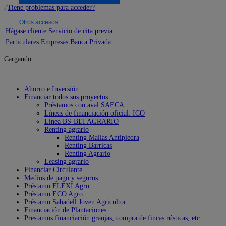
¿Tiene problemas para acceder?
Otros accesos
Hágase cliente
Servicio de cita previa
Particulares
Empresas
Banca Privada
Cargando...
Ahorro e Inversión
Financiar todos sus proyectos
Préstamos con aval SAECA
Líneas de financiación oficial: ICO
Línea BS-BEI AGRARIO
Renting agrario
Renting Mallas Antipiedra
Renting Barricas
Renting Agrario
Leasing agrario
Financiar Circulante
Medios de pago y seguros
Préstamo FLEXI Agro
Préstamo ECO Agro
Préstamo Sabadell Joven Agricultor
Financiación de Plantaciones
Prestamos financiación granjas, compra de fincas rústicas, etc.