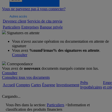
Vous ne parvenez pas à vous connecter?
Autres accès
Devenez client
Servicio de cita previa
Particuliers
Entreprises
Banque privée
Signatures en attente
Vous n'avez aucune opération ou documentation en attente de
signature
Vous avez
%numFirmas% des signatures en attente
.
Consulter
Correspondance
Vous avez de
nouveaux
documents marqués comme non lus.
Consulter
Consultez tous vos documents
Prêts
Empr
Accueil
Comptes
Cartes
Épargne
Investissement
hypothécaires
et cré
Cargando...
Vous êtes dans la section:
Particuliers
>
Information et
classification des produits financiers