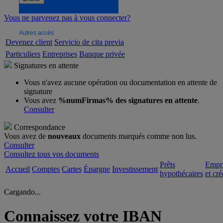
Vous ne parvenez pas à vous connecter?
Autres accès
Devenez client
Servicio de cita previa
Particuliers
Entreprises
Banque privée
Signatures en attente
Vous n'avez aucune opération ou documentation en attente de
signature
Vous avez
%numFirmas% des signatures en attente
.
Consulter
Correspondance
Vous avez de
nouveaux
documents marqués comme non lus.
Consulter
Consultez tous vos documents
Prêts
Empr
Accueil
Comptes
Cartes
Épargne
Investissement
hypothécaires
et cré
Cargando...
Connaissez votre IBAN