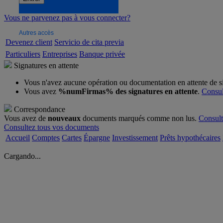
Vous ne parvenez pas à vous connecter?
Autres accès
Devenez client
Servicio de cita previa
Particuliers
Entreprises
Banque privée
Signatures en attente
Vous n'avez aucune opération ou documentation en attente de s
Vous avez
%numFirmas% des signatures en attente
.
Consul
Correspondance
Vous avez de
nouveaux
documents marqués comme non lus.
Consult
Consultez tous vos documents
Accueil
Comptes
Cartes
Épargne
Investissement
Prêts hypothécaires
Cargando...