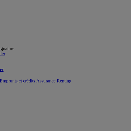
ignature
ter
er
Emprunts et crédits
Assurance
Renting