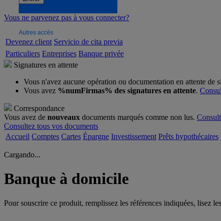
Vous ne parvenez pas à vous connecter?
Autres accès
Devenez client
Servicio de cita previa
Particuliers
Entreprises
Banque privée
Signatures en attente
Vous n'avez aucune opération ou documentation en attente de s
Vous avez
%numFirmas% des signatures en attente
.
Consul
Correspondance
Vous avez de
nouveaux
documents marqués comme non lus.
Consult
Consultez tous vos documents
Accueil
Comptes
Cartes
Épargne
Investissement
Prêts hypothécaires
Cargando...
Banque à domicile
Pour souscrire ce produit, remplissez les références indiquées, lisez le