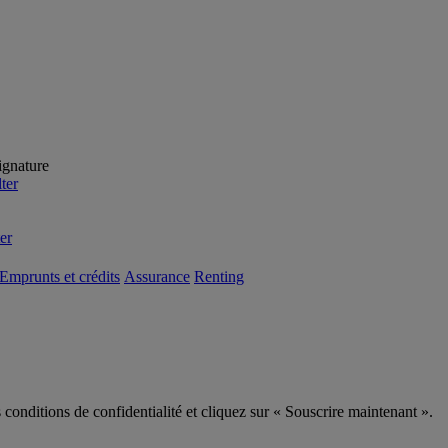
ignature
ter
er
Emprunts et crédits
Assurance
Renting
s conditions de confidentialité et cliquez sur « Souscrire maintenant ».