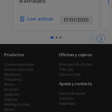
el extranjero.
Leer artículo
17/07/2026
Páginas del carrusel. Página 1 de 3.
Cuentas bancarias
Buscador de oficinas
Tarjetas bancarias
Pide cita
Hipotecas
Correos Cash
Préstamos
Ahorro
Inversión
Centro de ayuda
Jubilación
Contacto
Seguros
Seguridad
Renting Coches
Bizum