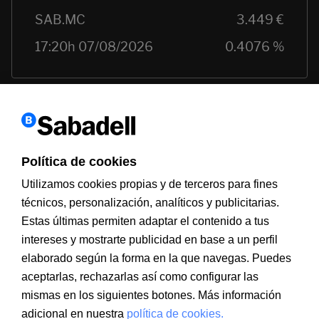
Política de cookies
Utilizamos cookies propias y de terceros para fines
técnicos, personalización, analíticos y publicitarias.
Estas últimas permiten adaptar el contenido a tus
intereses y mostrarte publicidad en base a un perfil
Información a clientes
PSD2
Aviso legal
Política de cookies
MIFID
Documentación PRIIPS
Seguridad
Atención al cliente
elaborado según la forma en la que navegas. Puedes
aceptarlas, rechazarlas así como configurar las
mismas en los siguientes botones. Más información
adicional en nuestra
política de cookies.