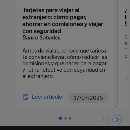
Tarjetas para viajar al
¿
extranjero: cómo pagar,
f
ahorrar en comisiones y viajar
Ba
con seguridad
C
Banco Sabadell
ay
cl
Antes de viajar, conoce qué tarjeta
di
te conviene llevar, cómo reducir las
comisiones y qué hacer para pagar
y retirar efectivo con seguridad en
el extranjero.
Leer artículo
17/07/2026
Páginas del carrusel. Página 1 de 3.