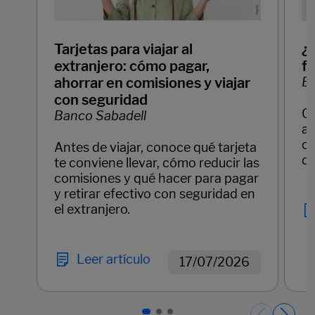
Tarjetas para viajar al
¿
extranjero: cómo pagar,
f
ahorrar en comisiones y viajar
Ba
con seguridad
C
Banco Sabadell
ay
cl
Antes de viajar, conoce qué tarjeta
di
te conviene llevar, cómo reducir las
comisiones y qué hacer para pagar
y retirar efectivo con seguridad en
el extranjero.
Leer artículo
17/07/2026
Páginas del carrusel. Página 1 de 3.