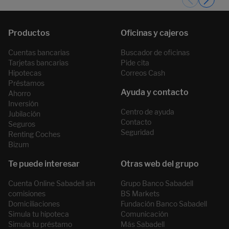
Cuentas bancarias
Buscador de oficinas
Tarjetas bancarias
Pide cita
Hipotecas
Correos Cash
Préstamos
Ahorro
Inversión
Centro de ayuda
Jubilación
Contacto
Seguros
Seguridad
Renting Coches
Bizum
Cuenta Online Sabadell sin
Grupo Banco Sabadell
comisiones
BS Markets
Domiciliaciones
Fundación Banco Sabadell
Simula tu hipoteca
Comunicación
Simula tu préstamo
Más Sabadell