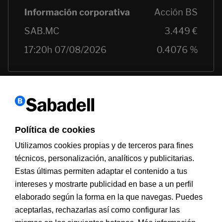
Política de cookies
Utilizamos cookies propias y de terceros para fines
técnicos, personalización, analíticos y publicitarias.
Estas últimas permiten adaptar el contenido a tus
Información a clientes
PSD2
Aviso legal
Política de cookies
intereses y mostrarte publicidad en base a un perfil
MIFID
Documentación PRIIPS
Seguridad
Atención al cliente
elaborado según la forma en la que navegas. Puedes
aceptarlas, rechazarlas así como configurar las