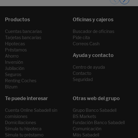
Cuentas bancarias
Buscador de oficinas
Tarjetas bancarias
Pide cita
Hipotecas
Correos Cash
Préstamos
Ahorro
Inversión
Centro de ayuda
Jubilación
Contacto
Seguros
Seguridad
Renting Coches
Bizum
Cuenta Online Sabadell sin
Grupo Banco Sabadell
comisiones
BS Markets
Domiciliaciones
Fundación Banco Sabadell
Simula tu hipoteca
Comunicación
Simula tu préstamo
Más Sabadell