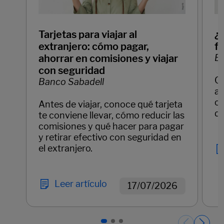
Tarjetas para viajar al
¿
extranjero: cómo pagar,
f
ahorrar en comisiones y viajar
Ba
con seguridad
C
Banco Sabadell
ay
cl
Antes de viajar, conoce qué tarjeta
di
te conviene llevar, cómo reducir las
comisiones y qué hacer para pagar
y retirar efectivo con seguridad en
el extranjero.
Leer artículo
17/07/2026
Páginas del carrusel. Página 1 de 3.