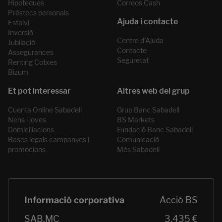
Hipoteques
Correos Cash
Préstecs personals
Estalvi
Inversió
Centre d’Ajuda
Jubilació
Contacte
Assegurances
Seguretat
Renting Cotxes
Bizum
Cuenta Online Sabadell
Grup Banc Sabadell
Nens i joves
BS Markets
Domiciliacions
Fundació Banc Sabadell
Bases legals campanyes i
Comunicació
promocions
Més Sabadell