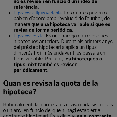
no es revisen en funció d’un índex de
referència.
.
Les quotes pugen o
Hipoteca a tipus variable
baixen d’acord amb l’evolució de l’euríbor, de
manera que
una hipoteca variable sí que es
revisa de forma periòdica
.
.
És una barreja entre les dues
Hipoteca mixta
hipoteques anteriors. Durant els primers anys
del préstec hipotecari s’aplica un tipus
d’interès fix i, més endavant, es passa a un
tipus variable. Per tant,
les hipoteques a
tipus mixt també es revisen
periòdicament.
Quan es revisa la quota de la
hipoteca?
Habitualment, la hipoteca es revisa cada sis mesos
o un any, en funció del que hi hagi establert al
contracte hipotecari. És a dir, que
en el contracte