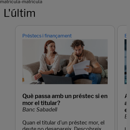
matricula-matricula
L'últim
Préstecs i finançament
Em
Què passa amb un préstec si en
Ap
mor el titular?
ar
Banc Sabadell
e
Ba
Quan el titular d'un préstec mor, el
deute no desapareix. Descobreix
La