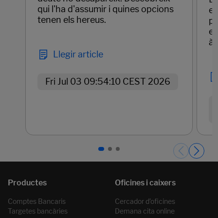
qui l'ha d'assumir i quines opcions
em
tenen els hereus.
pr
el
àg
Llegir article
Fri Jul 03 09:54:10 CEST 2026
Páginas del carrusel. Pàgina 1 de 3.
Comptes Bancaris
Cercador d’oficines
Targetes bancàries
Demana cita online