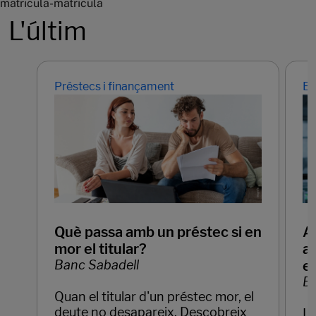
matricula-matricula
L'últim
Préstecs i finançament
Em
Què passa amb un préstec si en
Ap
mor el titular?
ar
Banc Sabadell
e
Ba
Quan el titular d'un préstec mor, el
deute no desapareix. Descobreix
La