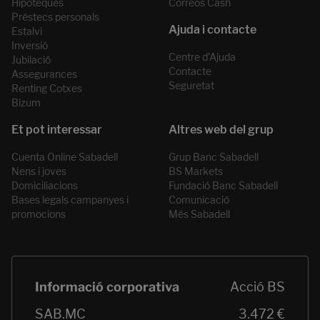
Hipoteques
Correos Cash
Préstecs personals
Estalvi
Inversió
Centre d’Ajuda
Jubilació
Contacte
Assegurances
Seguretat
Renting Cotxes
Bizum
Cuenta Online Sabadell
Grup Banc Sabadell
Nens i joves
BS Markets
Domiciliacions
Fundació Banc Sabadell
Bases legals campanyes i
Comunicació
promocions
Més Sabadell