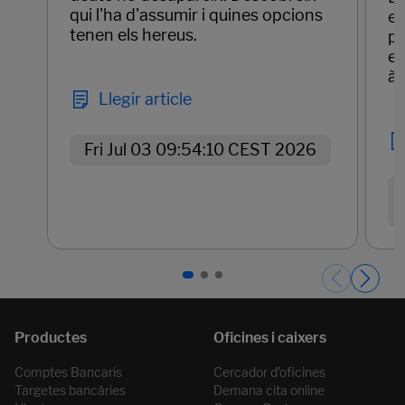
qui l'ha d'assumir i quines opcions
em
tenen els hereus.
pr
el
àg
Llegir article
Fri Jul 03 09:54:10 CEST 2026
Páginas del carrusel. Pàgina 1 de 3.
Comptes Bancaris
Cercador d’oficines
Targetes bancàries
Demana cita online