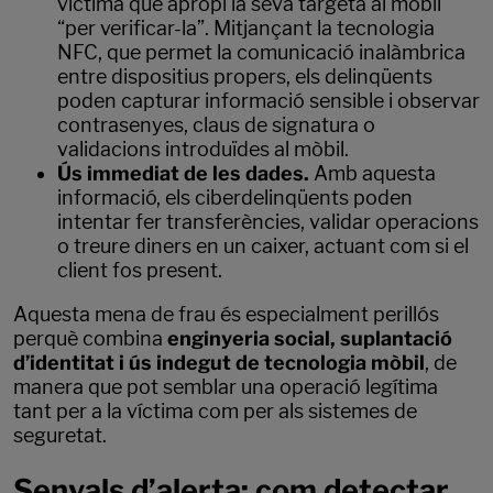
víctima que apropi la seva targeta al mòbil
“per verificar-la”. Mitjançant la tecnologia
NFC, que permet la comunicació inalàmbrica
entre dispositius propers, els delinqüents
poden capturar informació sensible i observar
contrasenyes, claus de signatura o
validacions introduïdes al mòbil.
Ús immediat de les dades.
Amb aquesta
informació, els ciberdelinqüents poden
intentar fer transferències, validar operacions
o treure diners en un caixer, actuant com si el
client fos present.
Aquesta mena de frau és especialment perillós
perquè combina
enginyeria social, suplantació
d’identitat i ús indegut de tecnologia mòbil
, de
manera que pot semblar una operació legítima
tant per a la víctima com per als sistemes de
seguretat.
Senyals d’alerta: com detectar