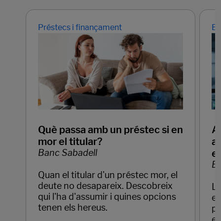
Préstecs i finançament
Em
Què passa amb un préstec si en
Ap
mor el titular?
ar
Banc Sabadell
e
Ba
Quan el titular d'un préstec mor, el
deute no desapareix. Descobreix
La
qui l'ha d'assumir i quines opcions
em
tenen els hereus.
pr
el