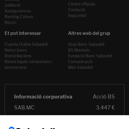
Centre d’Ajuda
Jubilació
Contacte
Assegurances
Seguretat
Renting Cotxes
Bizum
Cuenta Online Sabadell
Grup Banc Sabadell
Nens i joves
BS Markets
Domiciliacions
Fundació Banc Sabadell
Bases legals campanyes i
Comunicació
promocions
Més Sabadell