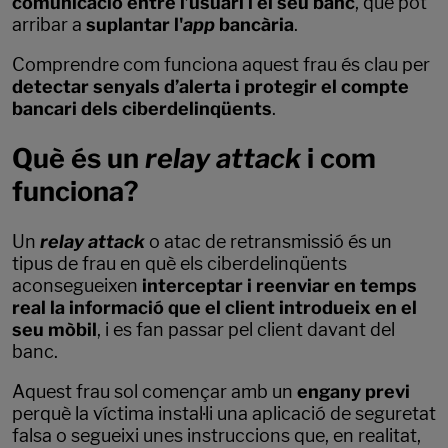
comunicació entre l’usuari i el seu banc
, que pot
arribar a
suplantar l'
app
bancària
.
Comprendre com funciona aquest frau és clau per
detectar senyals d’alerta i protegir el compte
bancari dels ciberdelinqüents
.
Què és un
relay attack
i com
funciona?
Un
relay attack
o atac de retransmissió és un
tipus de frau en què els ciberdelinqüents
aconsegueixen
interceptar i reenviar en temps
real la informació que el client introdueix en el
seu mòbil
, i es fan passar pel client davant del
banc.
Aquest frau sol començar amb un
engany previ
perquè la víctima instal·li una aplicació de seguretat
falsa o segueixi unes instruccions que, en realitat,