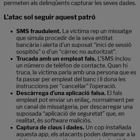
permeten als delinqüents capturar les seves dades.
L’atac sol seguir aquest patró
SMS fraudulent.
La víctima rep un missatge
que simula procedir de la seva entitat
bancària i alerta d’un suposat “inici de sessió
sospitós” o d’un “càrrec no autoritzat”.
Trucada amb un empleat fals.
L’SMS inclou
un número de telèfon de contacte. Quan hi
truca, la víctima parla amb una persona que es
fa passar per empleat del banc i li dona les
instruccions per “cancel·lar” l’operació.
Descàrrega d’una aplicació falsa.
El fals
empleat pot enviar un enllaç, normalment per
un canal de missatgeria, per descarregar una
suposada “aplicació de seguretat” que, en
realitat, és
software
maliciós.
Captura de claus i dades.
Un cop instal·lada
aquesta
app
, els atacants poden demanar a la