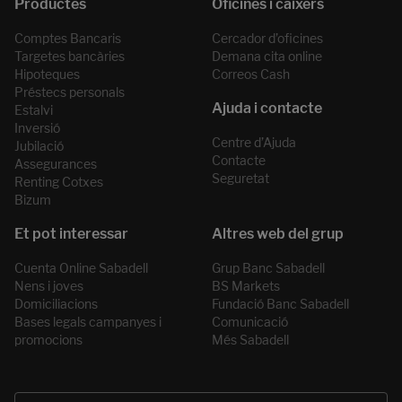
Comptes Bancaris
Cercador d’oficines
Targetes bancàries
Demana cita online
Hipoteques
Correos Cash
Préstecs personals
Estalvi
Inversió
Centre d’Ajuda
Jubilació
Contacte
Assegurances
Seguretat
Renting Cotxes
Bizum
Cuenta Online Sabadell
Grup Banc Sabadell
Nens i joves
BS Markets
Domiciliacions
Fundació Banc Sabadell
Bases legals campanyes i
Comunicació
promocions
Més Sabadell