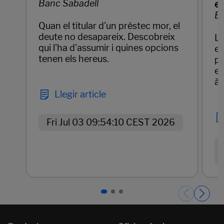
Banc Sabadell
e
Ba
Quan el titular d'un préstec mor, el
deute no desapareix. Descobreix
La
qui l'ha d'assumir i quines opcions
em
tenen els hereus.
pr
el
àg
Llegir article
Fri Jul 03 09:54:10 CEST 2026
Páginas del carrusel. Pàgina 1 de 3.