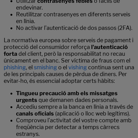
Utilitzar
contrasenyes febles
o fàcils de
endevinar.
Reutilitzar contrasenyes en diferents serveis
en línia.
No activar l'autenticació de dos passos (2FA).
La normativa europea sobre serveis de pagament i
protecció del consumidor reforça
l'autenticació
forta
del client, però la responsabilitat no recau
únicament en el banc. Ser víctima de fraus com el
phishing
, el
smishing
o el
vishing
continua sent una
de les principals causes de pèrdua de diners. Per
evitar-ho, és essencial adoptar certs hàbits:
Tingueu precaució amb els missatges
urgents
que demanen dades personals.
Accediu sempre a la banca en línia a través de
canals oficials
(aplicació o lloc web legítims).
Comproveu l'activitat del vostre compte amb
freqüència per detectar a temps càrrecs
estranys.