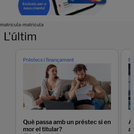
matricula-matricula
L'últim
Préstecs i finançament
Em
Què passa amb un préstec si en
Ap
mor el titular?
ar