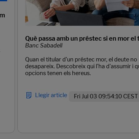
om
Què passa amb un préstec si en mor el t
Banc Sabadell
s
Quan el titular d'un préstec mor, el deute no
desapareix. Descobreix qui l'ha d'assumir i 
opcions tenen els hereus.
Llegir article
Fri Jul 03 09:54:10 CES