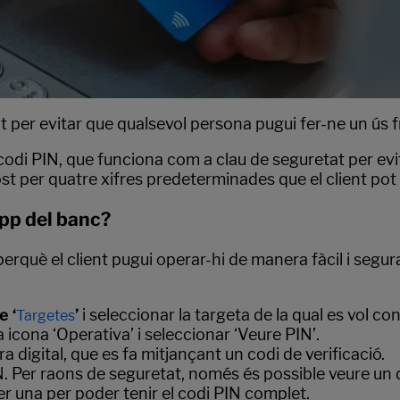
t per evitar que qualsevol persona pugui fer-ne un ús f
 codi PIN, que funciona com a clau de seguretat per ev
st per quatre xifres predeterminades que el client pot
app del banc?
perquè el client pugui operar-hi de manera fàcil i segura.
e ‘
’
i seleccionar la targeta de la qual es vol con
Targetes
 la icona ‘Operativa’ i seleccionar ‘Veure PIN’.
tura digital, que es fa mitjançant un codi de verificació.
IN. Per raons de seguretat, només és possible veure un d
per una per poder tenir el codi PIN complet.