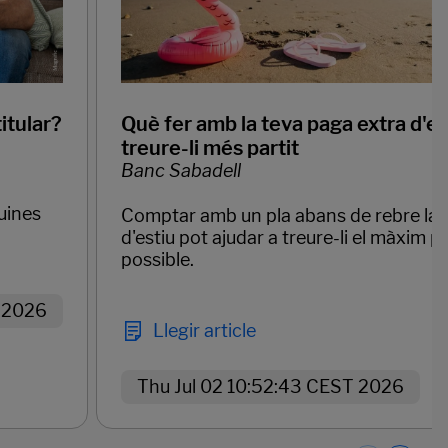
itular?
Què fer amb la teva paga extra d'es
treure-li més partit
Banc Sabadell
quines
Comptar amb un pla abans de rebre la 
d'estiu pot ajudar a treure-li el màxim pa
possible.
T 2026
Llegir article
Thu Jul 02 10:52:43 CEST 2026