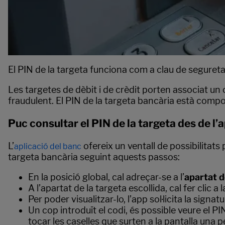
El PIN de la targeta funciona com a clau de segureta
Les targetes de dèbit i de crèdit porten associat un
fraudulent. El PIN de la targeta bancària està compo
Puc consultar el PIN de la targeta des de l’
L’
ofereix un ventall de possibilitats 
aplicació del banc
targeta bancària seguint aquests passos:
En la posició global, cal adreçar-se a l’
apartat d
A l’apartat de la targeta escollida, cal fer clic a
Per poder visualitzar-lo, l’app sol·licita la signa
Un cop introduït el codi, és possible veure el P
tocar les caselles que surten a la pantalla una 