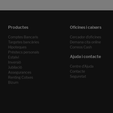
Páginas del carrusel. Pàgina 1 de 2.
Comptes Bancaris
Cercador d’oficines
Targetes bancàries
Demana cita online
Hipoteques
Correos Cash
Préstecs personals
Estalvi
Inversió
Centre d’Ajuda
Jubilació
Contacte
Assegurances
Seguretat
Renting Cotxes
Bizum