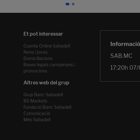
Cuenta Online Sabadell
Nens i joves
Domiciliacions
Bases legals campanyes i
promocions
Grup Banc Sabadell
BS Markets
Fundació Banc Sabadell
Comunicació
Més Sabadell