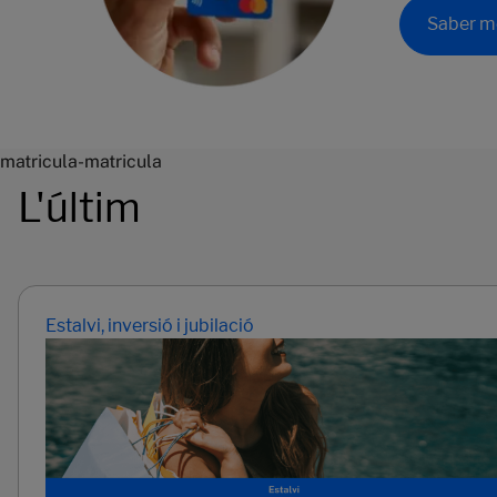
Saber m
matricula-matricula
L'últim
Estalvi, inversió i jubilació