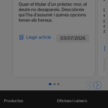
Quan el titular d'un préstec mor, el
deute no desapareix. Descobreix
La
qui l'ha d'assumir i quines opcions
em
tenen els hereus.
pr
el
àg
Llegir article
03/07/2026
Páginas del carrusel. Pàgina 1 de 3.