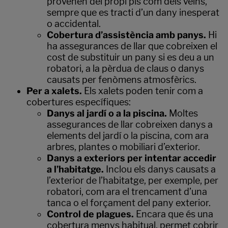
provenen del propi pis com dels veïns,
sempre que es tracti d’un dany inesperat
o accidental.
Cobertura d’assistència amb panys.
Hi
ha assegurances de llar que cobreixen el
cost de substituir un pany si es deu a un
robatori, a la pèrdua de claus o danys
causats per fenòmens atmosfèrics.
Per a xalets.
Els xalets poden tenir com a
cobertures específiques:
Danys al jardí o a la piscina.
Moltes
assegurances de llar cobreixen danys a
elements del jardí o la piscina, com ara
arbres, plantes o mobiliari d’exterior.
Danys a exteriors per intentar accedir
a l’habitatge.
Inclou els danys causats a
l’exterior de l’habitatge, per exemple, per
robatori, com ara el trencament d’una
tanca o el forçament del pany exterior.
Control de plagues.
Encara que és una
cobertura menys habitual, permet cobrir