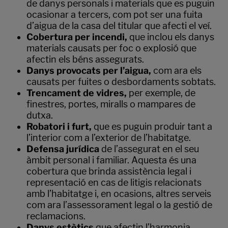
de danys personals i materials que es puguin
ocasionar a tercers, com pot ser una fuita
d’aigua de la casa del titular que afecti el veí.
Cobertura per incendi,
que inclou els danys
materials causats per foc o explosió que
afectin els béns assegurats.
Danys provocats per l’aigua,
com ara els
causats per fuites o desbordaments sobtats.
Trencament de vidres,
per exemple, de
finestres, portes, miralls o mampares de
dutxa.
Robatori i furt,
que es puguin produir tant a
l’interior com a l’exterior de l’habitatge.
Defensa jurídica
de l’assegurat en el seu
àmbit personal i familiar. Aquesta és una
cobertura que brinda assistència legal i
representació en cas de litigis relacionats
amb l’habitatge i, en ocasions, altres serveis
com ara l’assessorament legal o la gestió de
reclamacions.
Danys estètics
que afectin l’harmonia