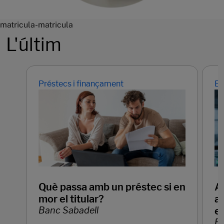
matricula-matricula
L'últim
Préstecs i finançament
Em
Què passa amb un préstec si en
Ap
mor el titular?
ar
Banc Sabadell
e
Ba