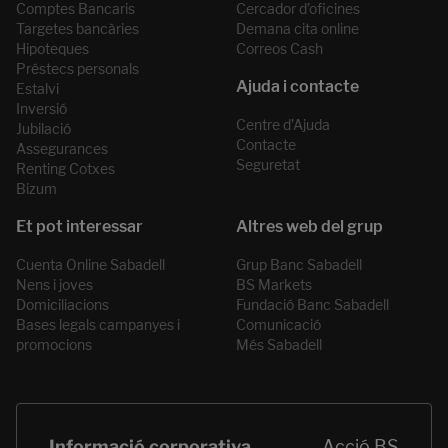
Comptes Bancaris
Cercador d’oficines
Targetes bancàries
Demana cita online
Hipoteques
Correos Cash
Préstecs personals
Estalvi
Inversió
Centre d’Ajuda
Jubilació
Contacte
Assegurances
Seguretat
Renting Cotxes
Bizum
Cuenta Online Sabadell
Grup Banc Sabadell
Nens i joves
BS Markets
Domiciliacions
Fundació Banc Sabadell
Bases legals campanyes i
Comunicació
promocions
Més Sabadell