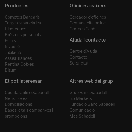
Comptes Bancaris
Cercador d’oficines
Targetes bancàries
Demana cita online
Hipoteques
Correos Cash
Préstecs personals
Estalvi
Inversió
Centre d’Ajuda
Jubilació
Contacte
Assegurances
Seguretat
Renting Cotxes
Bizum
Cuenta Online Sabadell
Grup Banc Sabadell
Nens i joves
BS Markets
Domiciliacions
Fundació Banc Sabadell
Bases legals campanyes i
Comunicació
promocions
Més Sabadell