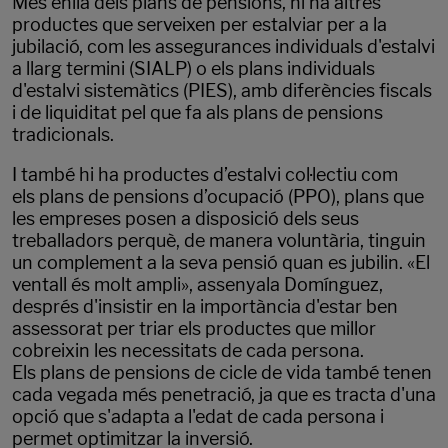
Més enllà dels plans de pensions, hi ha altres
productes que serveixen per estalviar per a la
jubilació, com les assegurances individuals d'estalvi
a llarg termini (SIALP) o els plans individuals
d'estalvi sistemàtics (PIES), amb diferències fiscals
i de liquiditat pel que fa als plans de pensions
tradicionals.
I també hi ha productes d’estalvi col·lectiu com
els plans de pensions d’ocupació (PPO), plans que
les empreses posen a disposició dels seus
treballadors perquè, de manera voluntària, tinguin
un complement a la seva pensió quan es jubilin. «El
ventall és molt ampli», assenyala Domínguez,
després d'insistir en la importància d'estar ben
assessorat per triar els productes que millor
cobreixin les necessitats de cada persona.
Els plans de pensions de cicle de vida també tenen
cada vegada més penetració, ja que es tracta d'una
opció que s'adapta a l'edat de cada persona i
permet optimitzar la inversió.