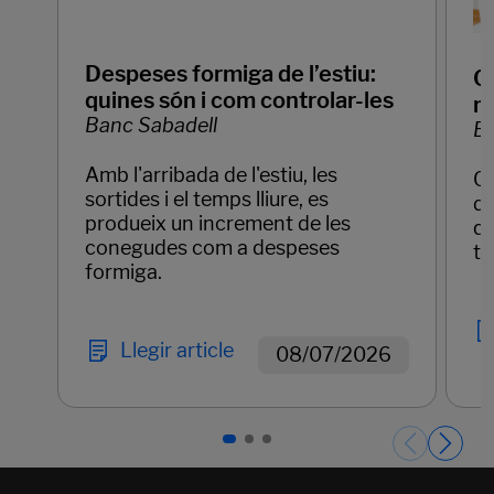
Despeses formiga de l’estiu:
Q
quines són i com controlar-les
mo
Banc Sabadell
Ba
Amb l'arribada de l'estiu, les
Qu
sortides i el temps lliure, es
de
produeix un increment de les
qu
conegudes com a despeses
te
formiga.
Llegir article
08/07/2026
Páginas del carrusel. Pàgina 1 de 3.