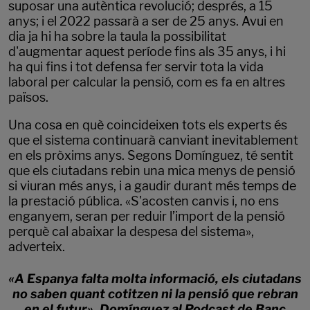
suposar una autèntica revolució; després, a 15
anys; i el 2022 passarà a ser de 25 anys. Avui en
dia ja hi ha sobre la taula la possibilitat
d'augmentar aquest període fins als 35 anys, i hi
ha qui fins i tot defensa fer servir tota la vida
laboral per calcular la pensió, com es fa en altres
països.
Una cosa en què coincideixen tots els experts és
que el sistema continuarà canviant inevitablement
en els pròxims anys. Segons Domínguez, té sentit
que els ciutadans rebin una mica menys de pensió
si viuran més anys, i a gaudir durant més temps de
la prestació pública. «S'acosten canvis i, no ens
enganyem, seran per reduir l’import de la pensió
perquè cal abaixar la despesa del sistema»,
adverteix.
«A Espanya falta molta informació, els ciutadans
no saben quant cotitzen ni la pensió que rebran
en el futur», Domínguez al Podcast de Banc