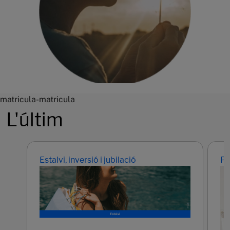
matricula-matricula
L'últim
Estalvi, inversió i jubilació
Pr