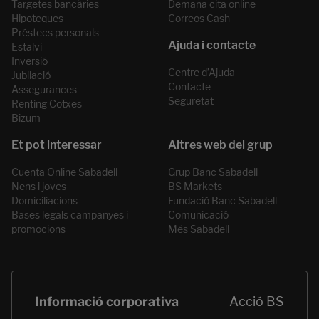
Targetes bancàries
Demana cita online
Hipoteques
Correos Cash
Préstecs personals
Estalvi
Inversió
Centre d’Ajuda
Jubilació
Contacte
Assegurances
Seguretat
Renting Cotxes
Bizum
Cuenta Online Sabadell
Grup Banc Sabadell
Nens i joves
BS Markets
Domiciliacions
Fundació Banc Sabadell
Bases legals campanyes i
Comunicació
promocions
Més Sabadell