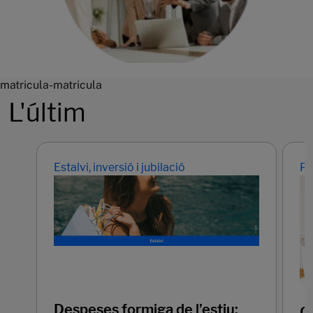
matricula-matricula
L'últim
Estalvi, inversió i jubilació
Pr
Despeses formiga de l’estiu:
Q