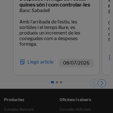
quines són i com controlar-les
mo
Banc Sabadell
Ba
Amb l'arribada de l'estiu, les
Qu
sortides i el temps lliure, es
de
produeix un increment de les
qu
conegudes com a despeses
te
formiga.
Llegir article
08/07/2026
Páginas del carrusel. Pàgina 1 de 3.
Comptes Bancaris
Cercador d’oficines