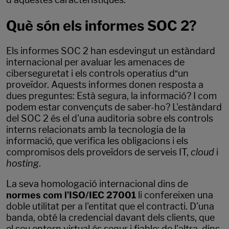
Què són els informes SOC 2?
Els informes SOC 2 han esdevingut un estàndard
internacional per avaluar les amenaces de
ciberseguretat i els controls operatius d‟un
proveïdor. Aquests informes donen resposta a
dues preguntes: Està segura, la informació? I com
podem estar convençuts de saber-ho? L'estàndard
del SOC 2 és el d'una auditoria sobre els controls
interns relacionats amb la tecnologia de la
informació, que verifica les obligacions i els
compromisos dels proveïdors de serveis IT,
cloud
i
hosting
.
La seva homologació internacional dins de
normes com l’ISO/IEC 27001
li confereixen una
doble utilitat per a l'entitat que el contracti. D'una
banda, obté la credencial davant dels clients, que
el seu entorn virtual és segur i fiable; de l'altra, dins