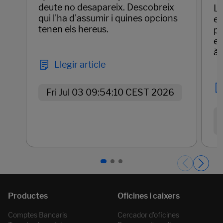
deute no desapareix. Descobreix
La
qui l'ha d'assumir i quines opcions
em
tenen els hereus.
pr
el
àg
Llegir article
Fri Jul 03 09:54:10 CEST 2026
Páginas del carrusel. Pàgina 1 de 3.
Comptes Bancaris
Cercador d’oficines