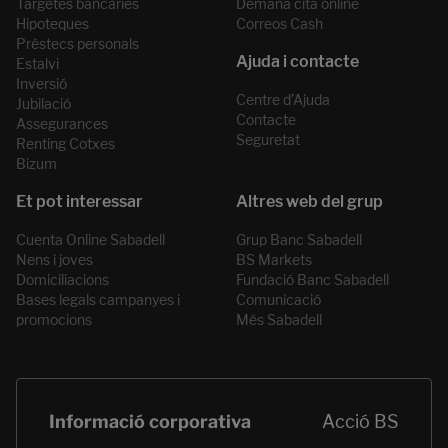
Targetes bancàries
Demana cita online
Hipoteques
Correos Cash
Préstecs personals
Estalvi
Inversió
Centre d’Ajuda
Jubilació
Contacte
Assegurances
Seguretat
Renting Cotxes
Bizum
Cuenta Online Sabadell
Grup Banc Sabadell
Nens i joves
BS Markets
Domiciliacions
Fundació Banc Sabadell
Bases legals campanyes i
Comunicació
promocions
Més Sabadell