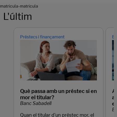
matricula-matricula
L'últim
Préstecs i finançament
Em
Què passa amb un préstec si en
Ap
mor el titular?
ar
Banc Sabadell
e
Ba
Quan el titular d'un préstec mor, el